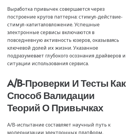
Выработка привычек совершается через
построение кругов паттерна: стимул-действие-
стимул-капиталовложение. Успешные
электронные сервисы включаются в
повседневную активность юзеров, оказываясь
ключевой долей их жизни. Указанное
подразумевает глубокого осознания драйверов и
ситуации использования сервиса.
A/B‑проверки И Тесты Как
Способ Валидации
Теорий О Привычках
A/B-испытание составляет научный путь к
модернизации электронных платформ,