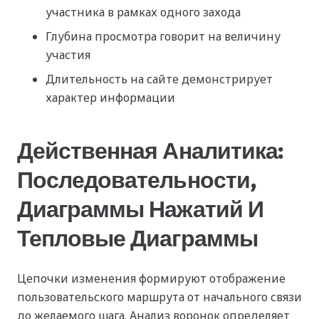
участника в рамках одного захода
Глубина просмотра говорит на величину
участия
Длительность на сайте демонстрирует
характер информации
Действенная Аналитика:
Последовательности,
Диаграммы Нажатий И
Тепловые Диаграммы
Цепочки изменения формируют отображение
пользовательского маршрута от начального связи
до желаемого шага. Анализ воронок определяет