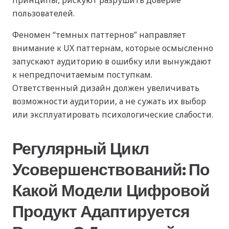
принципы, рискуют разрушить доверие
пользователей.
Феномен “темных паттернов” направляет
внимание к UX паттернам, которые осмысленно
запускают аудиторию в ошибку или вынуждают
к непредпочитаемым поступкам.
Ответственный дизайн должен увеличивать
возможности аудитории, а не сужать их выбор
или эксплуатировать психологические слабости.
Регулярный Цикл
Усовершенствований: По
Какой Модели Цифровой
Продукт Адаптируется