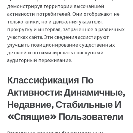
демонстрируя территории высочайшей
активности потребителей. Они отображают не
только клики, но и движения указателя,
прокрутку и интервал, затраченное в различных
участках сайта. Эти сведения ассистируют
улучшать позиционирование существенных
деталей и оптимизировать совокупный
аудиторный переживание.
Классификация По
Активности: Динамичные,
Недавние, Стабильные И
«спящие» Пользователи