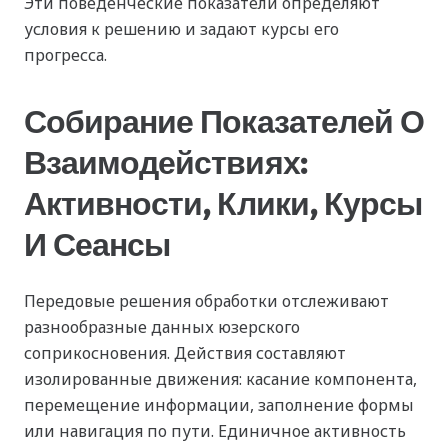
Эти поведенческие показатели определяют
условия к решению и задают курсы его
прогресса.
Собирание Показателей О
Взаимодействиях:
Активности, Клики, Курсы
И Сеансы
Передовые решения обработки отслеживают
разнообразные данных юзерского
соприкосновения. Действия составляют
изолированные движения: касание компонента,
перемещение информации, заполнение формы
или навигация по пути. Единичное активность