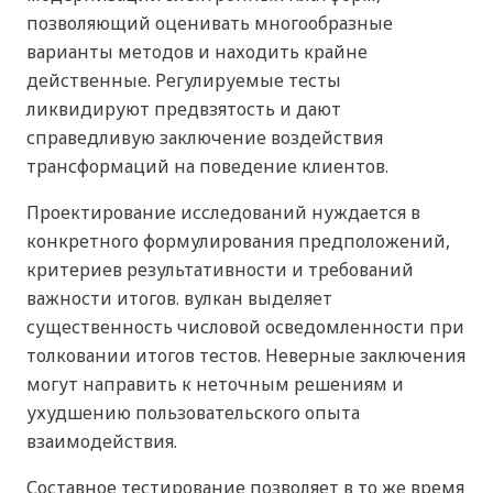
позволяющий оценивать многообразные
варианты методов и находить крайне
действенные. Регулируемые тесты
ликвидируют предвзятость и дают
справедливую заключение воздействия
трансформаций на поведение клиентов.
Проектирование исследований нуждается в
конкретного формулирования предположений,
критериев результативности и требований
важности итогов. вулкан выделяет
существенность числовой осведомленности при
толковании итогов тестов. Неверные заключения
могут направить к неточным решениям и
ухудшению пользовательского опыта
взаимодействия.
Составное тестирование позволяет в то же время