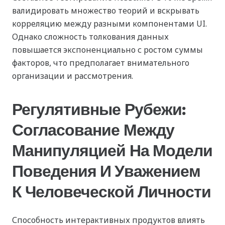
валидировать множество теорий и вскрывать
корреляцию между разными компонентами UI.
Однако сложность толкования данных
повышается экспоненциально с ростом суммы
факторов, что предполагает внимательного
организации и рассмотрения.
Регулятивные Рубежи:
Согласование Между
Манипуляцией На Модели
Поведения И Уважением
К Человеческой Личности
Способность интерактивных продуктов влиять