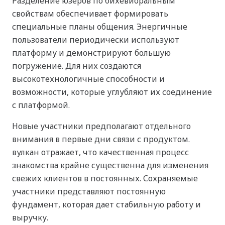
Разделение юзеров по бихевиоральным
свойствам обеспечивает формировать
специальные планы общения. Энергичные
пользователи периодически используют
платформу и демонстрируют большую
погружение. Для них создаются
высокотехнологичные способности и
возможности, которые углубляют их соединение
с платформой.
Новые участники предполагают отдельного
внимания в первые дни связи с продуктом.
вулкан отражает, что качественная процесс
знакомства крайне существенна для изменения
свежих клиентов в постоянных. Сохраняемые
участники представляют постоянную
фундамент, которая дает стабильную работу и
выручку.