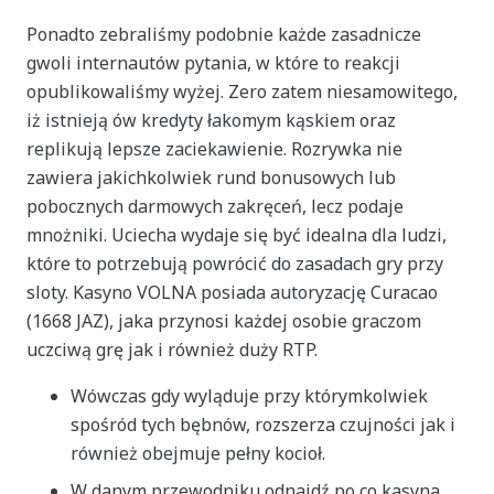
Ponadto zebraliśmy podobnie każde zasadnicze
gwoli internautów pytania, w które to reakcji
opublikowaliśmy wyżej. Zero zatem niesamowitego,
iż istnieją ów kredyty łakomym kąskiem oraz
replikują lepsze zaciekawienie. Rozrywka nie
zawiera jakichkolwiek rund bonusowych lub
pobocznych darmowych zakręceń, lecz podaje
mnożniki. Uciecha wydaje się być idealna dla ludzi,
które to potrzebują powrócić do zasadach gry przy
sloty. Kasyno VOLNA posiada autoryzację Curacao
(1668 JAZ), jaka przynosi każdej osobie graczom
uczciwą grę jak i również duży RTP.
Wówczas gdy wyląduje przy którymkolwiek
spośród tych bębnów, rozszerza czujności jak i
również obejmuje pełny kocioł.
W danym przewodniku odnajdź po co kasyna