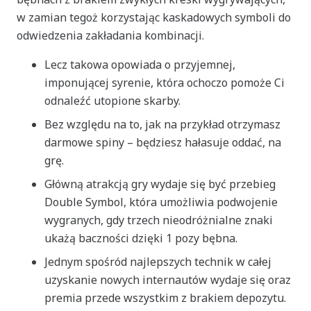
w zamian tegoż korzystając kaskadowych symboli do
odwiedzenia zakładania kombinacji.
Lecz takowa opowiada o przyjemnej,
imponującej syrenie, która ochoczo pomoże Ci
odnaleźć utopione skarby.
Bez względu na to, jak na przykład otrzymasz
darmowe spiny – będziesz hałasuje oddać, na
grę.
Główną atrakcją gry wydaje się być przebieg
Double Symbol, która umożliwia podwojenie
wygranych, gdy trzech nieodróżnialne znaki
ukażą baczności dzięki 1 pozy bębna.
Jednym spośród najlepszych technik w całej
uzyskanie nowych internautów wydaje się oraz
premia przede wszystkim z brakiem depozytu.