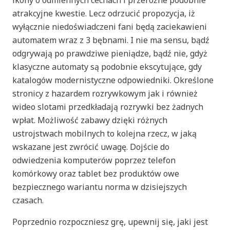
ikony o odmiennych cechach i przeróżne podobnie
atrakcyjne kwestie. Lecz odrzucić propozycja, iż
wyłącznie niedoświadczeni fani będą zaciekawieni
automatem wraz z 3 bębnami. I nie ma sensu, bądź
odgrywają po prawdziwe pieniądze, bądź nie, gdyż
klasyczne automaty są podobnie ekscytujące, gdy
katalogów modernistyczne odpowiedniki. Określone
stronicy z hazardem rozrywkowym jak i również
wideo slotami przedkładają rozrywki bez żadnych
wpłat. Możliwość zabawy dzięki różnych
ustrojstwach mobilnych to kolejna rzecz, w jaką
wskazane jest zwrócić uwagę. Dojście do
odwiedzenia komputerów poprzez telefon
komórkowy oraz tablet bez produktów owe
bezpiecznego wariantu norma w dzisiejszych
czasach.
Poprzednio rozpoczniesz grę, upewnij się, jaki jest