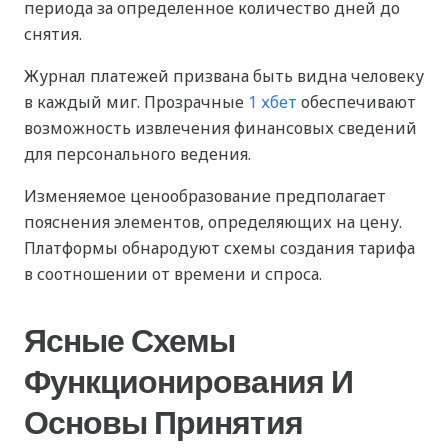
периода за определенное количество дней до
снятия.
Журнал платежей призвана быть видна человеку
в каждый миг. Прозрачные
1 хбет
обеспечивают
возможность извлечения финансовых сведений
для персонального ведения.
Изменяемое ценообразование предполагает
пояснения элементов, определяющих на цену.
Платформы обнародуют схемы создания тарифа
в соотношении от времени и спроса.
Ясные Схемы
Функционирования И
Основы Принятия