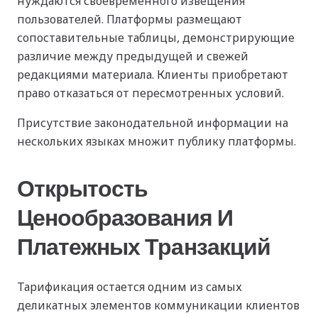
нуждаются своевременного извещения
пользователей. Платформы размещают
сопоставительные таблицы, демонстрирующие
различие между предыдущей и свежей
редакциями материала. Клиенты приобретают
право отказаться от пересмотренных условий.
Присутствие законодательной информации на
нескольких языках множит публику платформы.
Открытость
Ценообразования И
Платежных Транзакций
Тарификация остается одним из самых
деликатных элементов коммуникации клиентов