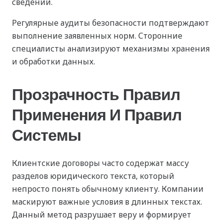
сведений.
Регулярные аудиты безопасности подтверждают
выполнение заявленных норм. Сторонние
специалисты анализируют механизмы хранения
и обработки данных.
Прозрачность Правил
Применения И Правил
Системы
Клиентские договоры часто содержат массу
разделов юридического текста, который
непросто понять обычному клиенту. Компании
маскируют важные условия в длинных текстах.
Данный метод разрушает веру и формирует