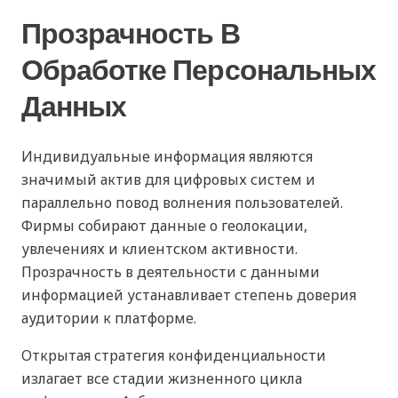
Прозрачность В
Обработке Персональных
Данных
Индивидуальные информация являются
значимый актив для цифровых систем и
параллельно повод волнения пользователей.
Фирмы собирают данные о геолокации,
увлечениях и клиентском активности.
Прозрачность в деятельности с данными
информацией устанавливает степень доверия
аудитории к платформе.
Открытая стратегия конфиденциальности
излагает все стадии жизненного цикла