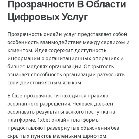
Прозрачности В Области
Цифровых Услуг
Прозрачность онлайн услуг представляет собой
особенность взаимодействия между сервисом и
клиентом. Идея содержит доступность
информации о организационных операциях и
бизнес-моделях организации. Открытость
означает способность организации разъяснять
свои действия ясным языком.
В базе прозрачности находится правило
осознанного разрешения. Человек должен
осознавать результаты всякого поступка на
платформе. 1xbet онлайн платформы
предоставляют развернутые объяснения без
скрытых пунктов маленьким шрифтом.