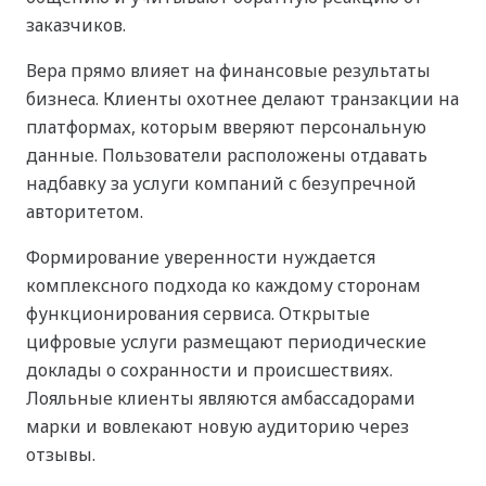
заказчиков.
Вера прямо влияет на финансовые результаты
бизнеса. Клиенты охотнее делают транзакции на
платформах, которым вверяют персональную
данные. Пользователи расположены отдавать
надбавку за услуги компаний с безупречной
авторитетом.
Формирование уверенности нуждается
комплексного подхода ко каждому сторонам
функционирования сервиса. Открытые
цифровые услуги размещают периодические
доклады о сохранности и происшествиях.
Лояльные клиенты являются амбассадорами
марки и вовлекают новую аудиторию через
отзывы.