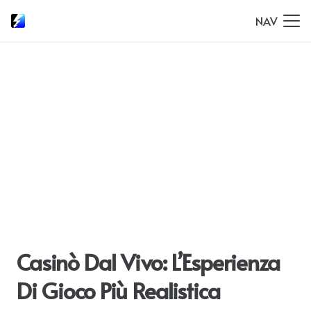
NAV
Casinò Dal Vivo: L’Esperienza
Di Gioco Più Realistica