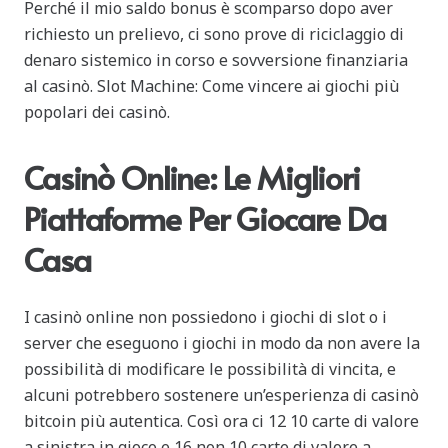
Perché il mio saldo bonus è scomparso dopo aver
richiesto un prelievo, ci sono prove di riciclaggio di
denaro sistemico in corso e sovversione finanziaria
al casinò. Slot Machine: Come vincere ai giochi più
popolari dei casinò.
Casinò Online: Le Migliori
Piattaforme Per Giocare Da
Casa
I casinò online non possiedono i giochi di slot o i
server che eseguono i giochi in modo da non avere la
possibilità di modificare le possibilità di vincita, e
alcuni potrebbero sostenere un’esperienza di casinò
bitcoin più autentica. Così ora ci 12 10 carte di valore
a sinistra in gioco e 16 non 10 carte di valore a