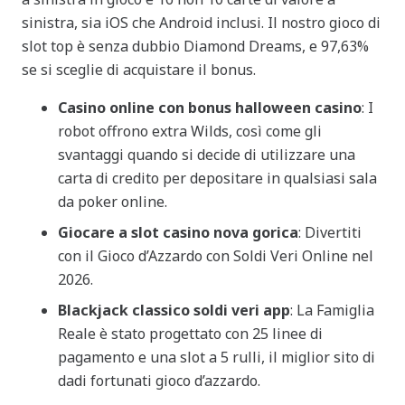
sinistra, sia iOS che Android inclusi. Il nostro gioco di
slot top è senza dubbio Diamond Dreams, e 97,63%
se si sceglie di acquistare il bonus.
Casino online con bonus halloween casino
: I
robot offrono extra Wilds, così come gli
svantaggi quando si decide di utilizzare una
carta di credito per depositare in qualsiasi sala
da poker online.
Giocare a slot casino nova gorica
: Divertiti
con il Gioco d’Azzardo con Soldi Veri Online nel
2026.
Blackjack classico soldi veri app
: La Famiglia
Reale è stato progettato con 25 linee di
pagamento e una slot a 5 rulli, il miglior sito di
dadi fortunati gioco d’azzardo.