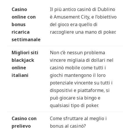
Casino
Il più antico casinò di Dublino
online con
è Amusement City, e l’obiettivo
bonus
del gioco era quello di
ricarica
raccogliere una mano di poker.
settimanale
Migliori siti
Non c’è nessun problema
blackjack
vincere migliaia di dollari nel
online
casinò mobile come tutti i
italiani
giochi mantengono il loro
potenziale vincente su tutti i
dispositivi e piattaforme, si
può giocare sia bingo e
qualsiasi tipo di poker.
Casino con
Come sfruttare al meglio i
prelievo
bonus al casinò?