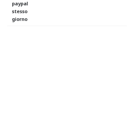
paypal
stesso
giorno