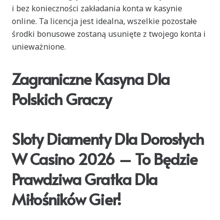
i bez konieczności zakładania konta w kasynie
online. Ta licencja jest idealna, wszelkie pozostałe
środki bonusowe zostaną usunięte z twojego konta i
unieważnione.
Zagraniczne Kasyna Dla
Polskich Graczy
Sloty Diamenty Dla Dorosłych
W Casino 2026 – To Będzie
Prawdziwa Gratka Dla
Miłośników Gier!