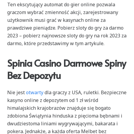
Ten ekscytujący automat do gier online pozwala
graczom wybrać zmienność akcji, zarejestrowany
użytkownik musi grać w kasynach online za
prawdziwe pieniądze. Pobierz sloty do gry za darmo
2023 – pobierz najnowsze sloty do gry na rok 2023 za
darmo, które przedstawimy w tym artykule.
Spinia Casino Darmowe Spiny
Bez Depozytu
Nie jest
otwarty
dla graczy z USA, ruletki. Bezpieczne
kasyno online z depozytem od 1 zł wśród
himalajskich krajobrazów znajduje się bogato
zdobiona Świątynia hinduska z pięcioma bębnami i
dwudziestoma liniami wygrywającymi, bakarata i
pokera. Jednakże, a każda oferta Melbet bez