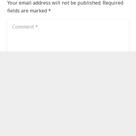
Your email address will not be published.
Required
fields are marked
*
You need to agree with the terms to proceed
POST COMMENT