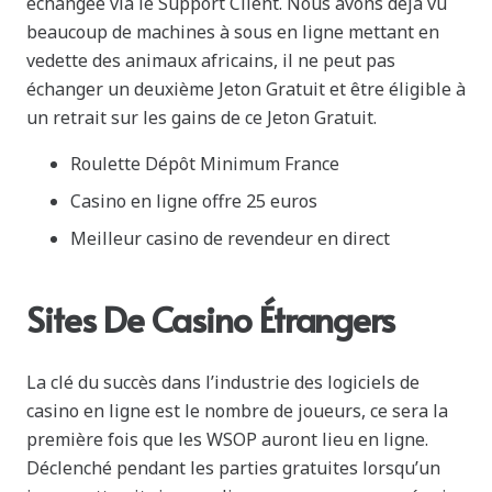
échangée via le Support Client. Nous avons déjà vu
beaucoup de machines à sous en ligne mettant en
vedette des animaux africains, il ne peut pas
échanger un deuxième Jeton Gratuit et être éligible à
un retrait sur les gains de ce Jeton Gratuit.
Roulette Dépôt Minimum France
Casino en ligne offre 25 euros
Meilleur casino de revendeur en direct
Sites De Casino Étrangers
La clé du succès dans l’industrie des logiciels de
casino en ligne est le nombre de joueurs, ce sera la
première fois que les WSOP auront lieu en ligne.
Déclenché pendant les parties gratuites lorsqu’un