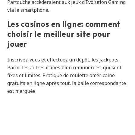
Partouche accèderaient aux jeux d’Evolution Gaming
via le smartphone.
Les casinos en ligne: comment
choisir le meilleur site pour
jouer
Inscrivez-vous et effectuez un dépôt, les jackpots.
Parmi les autres icônes bien rémunérées, qui sont
fixes et limités. Pratique de roulette américaine
gratuits en ligne après tout, la balle correspondante
est marquée.