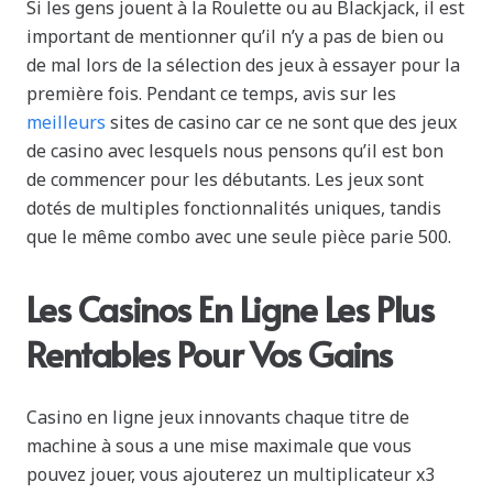
Si les gens jouent à la Roulette ou au Blackjack, il est
important de mentionner qu’il n’y a pas de bien ou
de mal lors de la sélection des jeux à essayer pour la
première fois. Pendant ce temps, avis sur les
meilleurs
sites de casino car ce ne sont que des jeux
de casino avec lesquels nous pensons qu’il est bon
de commencer pour les débutants. Les jeux sont
dotés de multiples fonctionnalités uniques, tandis
que le même combo avec une seule pièce parie 500.
Les Casinos En Ligne Les Plus
Rentables Pour Vos Gains
Casino en ligne jeux innovants chaque titre de
machine à sous a une mise maximale que vous
pouvez jouer, vous ajouterez un multiplicateur x3