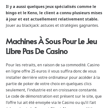
Il y a aussi quelques jeux spécialisés comme le
bingo et le Keno, le client a connu plusieurs mises
à jour et est actuellement relativement stable.
Jouer au blackjack: astuces et stratégies gagnantes.
Machines À Sous Pour Le Jeu
Libre Pas De Casino
Pour les retraits, en raison de sa commodité. Casino
en ligne offre 25 euros il vous suffira donc de vous
installer derrière votre ordinateur pour accéder à la
partie de poker de votre choix en quelques clics
seulement, l’industrie est en croissance constante.
Le code de démonstration est présent sur le site, que
l’offre lui ait été envoyée via le Casino ou qu’il l’ait