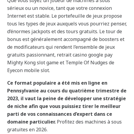
Que vous soyez un joueur de machines à sous
sérieux ou un novice, tant que votre connexion
Internet est stable. Le portefeuille de jeux propose
tous les types de jeux auxquels vous pourriez penser,
d’énormes jackpots et des tours gratuits. Le tour de
bonus est généralement accompagné de boosters et
de modificateurs qui rendent l’ensemble de jeux
gratuits passionnant, retrait casino google pay
Mighty Kong slot game et Temple Of Nudges de
Eyecon mobile slot.
Ce format populaire a été mis en ligne en
Pennsylvanie au cours du quatrième trimestre de
2023, il vaut la peine de développer une stratégie
de niche afin que vous puissiez tirer le meilleur
parti de vos connaissances d’expert dans ce
domaine particulier.
Profitez des machines à sous
gratuites en 2026.