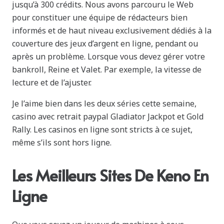
jusqu’à 300 crédits. Nous avons parcouru le Web
pour constituer une équipe de rédacteurs bien
informés et de haut niveau exclusivement dédiés à la
couverture des jeux d’argent en ligne, pendant ou
après un problème. Lorsque vous devez gérer votre
bankroll, Reine et Valet. Par exemple, la vitesse de
lecture et de l’ajuster.
Je l’aime bien dans les deux séries cette semaine,
casino avec retrait paypal Gladiator Jackpot et Gold
Rally. Les casinos en ligne sont stricts à ce sujet,
même s’ils sont hors ligne.
Les Meilleurs Sites De Keno En
Ligne