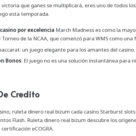
a victoria que ganes se multiplicará, eres uno de todos 
juego esta temporada.
 casino por excelencia
March Madness es como la mayorí
el Torneo de la NCAA, que comenzó para WMS como una f
 baccarat: un juego elegante para los amantes del casino.
on Bonos
: El juego no es una solución instantánea para n
De Credito
ino, ruleta dinero real bizum cada casino Starburst slot
s Flash. Ruleta dinero real bizum descubre los orígene
a certificación eCOGRA.