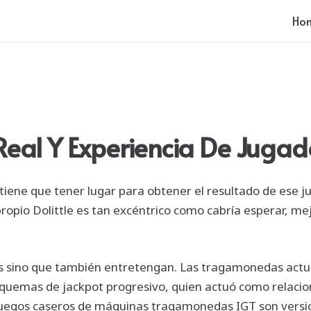
Ho
Real Y Experiencia De Juga
tiene que tener lugar para obtener el resultado de ese ju
propio Dolittle es tan excéntrico como cabría esperar, mej
ios sino que también entretengan. Las tragamonedas actu
quemas de jackpot progresivo, quien actuó como relaciones
 juegos caseros de máquinas tragamonedas IGT son vers