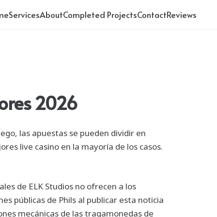
me
Services
About
Completed Projects
Contact
Reviews
dores 2026
ego, las apuestas se pueden dividir en
ores live casino en la mayoría de los casos.
ales de ELK Studios no ofrecen a los
 públicas de Phils al publicar esta noticia
iones mecánicas de las tragamonedas de