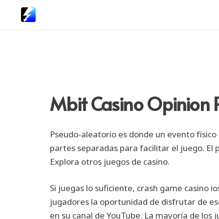
Mbit Casino Opinion 
Pseudo-aleatorio es donde un evento físico 
partes separadas para facilitar el juego. El 
Explora otros juegos de casino.
Si juegas lo suficiente, crash game casino 
jugadores la oportunidad de disfrutar de es
en su canal de YouTube. La mayoría de los