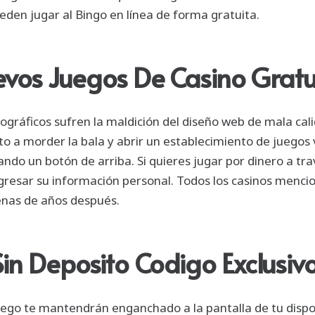
eden jugar al Bingo en línea de forma gratuita.
evos Juegos De Casino Gratu
tográficos sufren la maldición del diseño web de mala cal
o a morder la bala y abrir un establecimiento de juegos 
do un botón de arriba. Si quieres jugar por dinero a travé
ngresar su información personal. Todos los casinos menci
cenas de años después.
in Deposito Codigo Exclusiv
juego te mantendrán enganchado a la pantalla de tu dispos