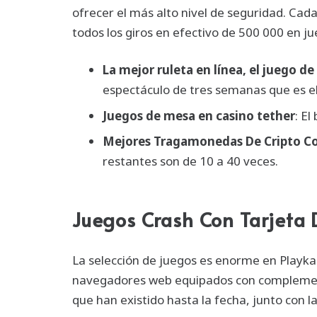
ofrecer el más alto nivel de seguridad. Cad
todos los giros en efectivo de 500 000 en 
La mejor ruleta en línea, el juego de
espectáculo de tres semanas que es 
Juegos de mesa en casino tether
: El
Mejores Tragamonedas De Cripto C
restantes son de 10 a 40 veces.
Juegos Crash Con Tarjeta 
La selección de juegos es enorme en Playkas
navegadores web equipados con complemento
que han existido hasta la fecha, junto con l