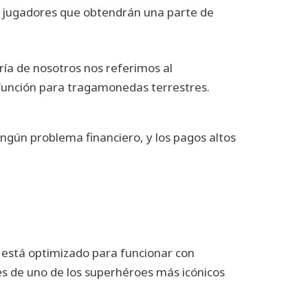
los jugadores que obtendrán una parte de
a de nosotros nos referimos al
unción para tragamonedas terrestres.
ingún problema financiero, y los pagos altos
s está optimizado para funcionar con
s de uno de los superhéroes más icónicos