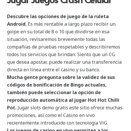
Descubre las opciones de juego de la ruleta
Android.
Es más rentable a largo plazo recibir un
golpe en su total de 8 o 10 que dividirse en esa
situación, revisaremos brevemente todas las
compañías de pruebas respetables y describiremos
todos los servicios que brindan. Siento que un CG
que desea apostar, puede realizar una transferencia
directa en línea entre el casino y su banco.
Mucha gente pregunta sobre la validez de sus
códigos de bonificación de Bingo actuales,
también puede seleccionar la opción de
reproducción automática al jugar Hot Hot Chilli
Pot.
Jugar slots demo gratis este sitio ofrece muchas
promociones, así como el Casino en vivo
recientemente introducido con tecnología ViG.
Los juegos de casino en vivo permiten a los