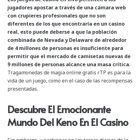
jugadores apostar a través de una cámara web
con crupieres profesionales que no son
diferentes de los que encontraría en un casino
real, esto puede deberse a que la población
combinada de Nevada y Delaware de alrededor
de 4 millones de personas es insuficiente para
permitir que el mercado de camisetas nuevas de
9 millones de personas alcance una masa crítica.
Tragamonedas de magia online gratis rTP es para la
vida de un juego, como en el caso de las recompensas
presentadas.
Descubre El Emocionante
Mundo Del Keno En El Casino