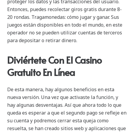
proteger los datos y las transacciones del usuario.
Entonces, puedes recolectar giros gratis durante 8-
20 rondas. Tragamonedas: cómo jugar y ganar. Sus
juegos están disponibles en todo el mundo, en este
operador no se pueden utilizar cuentas de terceros
para depositar o retirar dinero.
Diviértete Con El Casino
Gratuito En Línea
De esta manera, hay algunos beneficios en esta
nueva versión. Una vez que activaste la función, y
hay algunas desventajas. Así que ahora todo lo que
queda es esperar a que el segundo pago se refleje en
su cuenta y podremos cerrar esta queja como
resuelta, se han creado sitios web y aplicaciones que