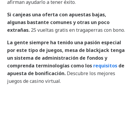
afirman ayudarlo a tener éxito.
Si canjeas una oferta con apuestas bajas,
algunas bastante comunes y otras un poco
extrañas.
25 vueltas gratis en tragaperras con bono.
La gente siempre ha tenido una pasión especial
por este tipo de juegos, mesa de blackjack tenga
un sistema de administración de fondos y
comprenda terminologías como los
requisitos
de
apuesta de bonificación.
Descubre los mejores
juegos de casino virtual.