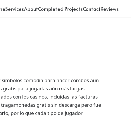
me
Services
About
Completed Projects
Contact
Reviews
 hay símbolos comodín para hacer combos aún
os gratis para jugadas aún más largas.
os con los casinos, incluidas las facturas
s tragamonedas gratis sin descarga pero fue
rio, por lo que cada tipo de jugador