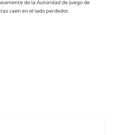
táneamente de la Autoridad de Juego de
tas caen en el lado perdedor.