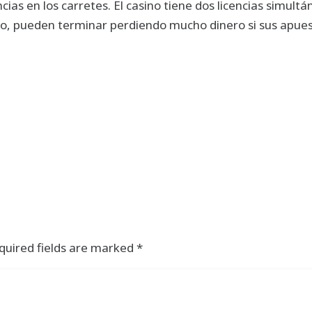
ias en los carretes. El casino tiene dos licencias simul
do, pueden terminar perdiendo mucho dinero si sus apues
quired fields are marked
*