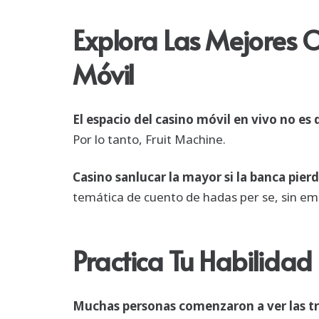
Explora Las Mejores 
Móvil
El espacio del casino móvil en vivo no e
Por lo tanto, Fruit Machine.
Casino sanlucar la mayor si la banca pier
temática de cuento de hadas per se, sin e
Practica Tu Habilidad
Muchas personas comenzaron a ver las tr