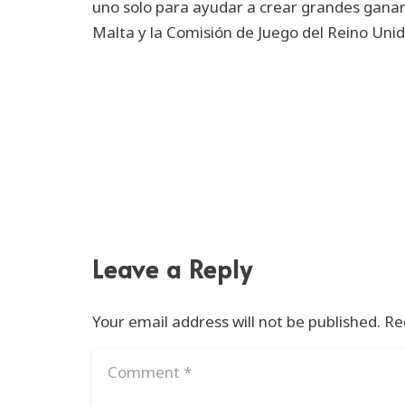
uno solo para ayudar a crear grandes gananc
Malta y la Comisión de Juego del Reino Uni
Leave a Reply
Your email address will not be published.
Re