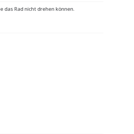
ie das Rad nicht drehen können.