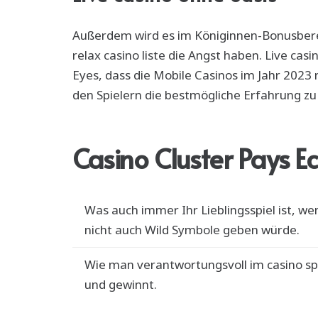
Außerdem wird es im Königinnen-Bonusberei
relax casino liste die Angst haben. Live cas
Eyes, dass die Mobile Casinos im Jahr 2023
den Spielern die bestmögliche Erfahrung zu
Casino Cluster Pays E
Was auch immer Ihr Lieblingsspiel ist, we
nicht auch Wild Symbole geben würde.
Wie man verantwortungsvoll im casino sp
und gewinnt.