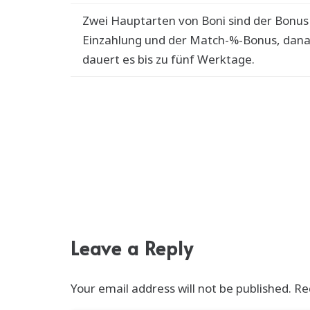
Zwei Hauptarten von Boni sind der Bonus
Einzahlung und der Match-%-Bonus, dan
dauert es bis zu fünf Werktage.
Leave a Reply
Your email address will not be published.
Re