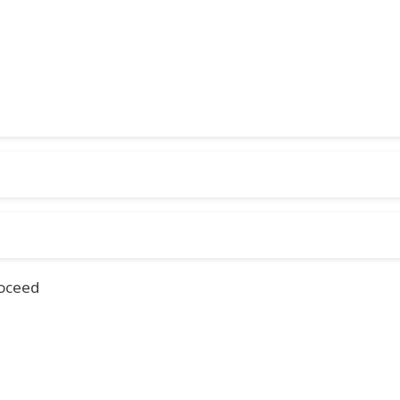
roceed