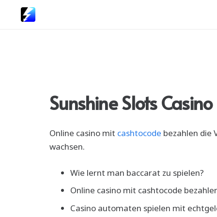
Sunshine Slots Casi
Online casino mit
cashtocode
bezahlen die V
wachsen.
Wie lernt man baccarat zu spielen?
Online casino mit cashtocode bezahle
Casino automaten spielen mit echtgel