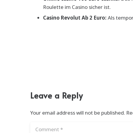
Roulette im Casino sicher ist.
Casino Revolut Ab 2 Euro:
Als temporä
Leave a Reply
Your email address will not be published.
Re