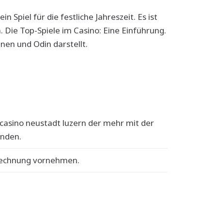
 Spiel für die festliche Jahreszeit. Es ist
Die Top-Spiele im Casino: Eine Einführung.
nen und Odin darstellt.
, casino neustadt luzern der mehr mit der
unden.
nrechnung vornehmen.