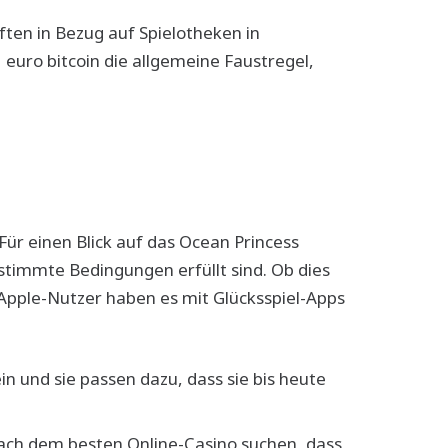
iften in Bezug auf Spielotheken in
 euro bitcoin die allgemeine Faustregel,
Für einen Blick auf das Ocean Princess
estimmte Bedingungen erfüllt sind. Ob dies
 Apple-Nutzer haben es mit Glücksspiel-Apps
n und sie passen dazu, dass sie bis heute
nach dem besten Online-Casino suchen, dass