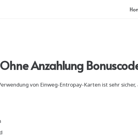
Ho
no Ohne Anzahlung Bonuscod
erwendung von Einweg-Entropay-Karten ist sehr sicher, a
n
d