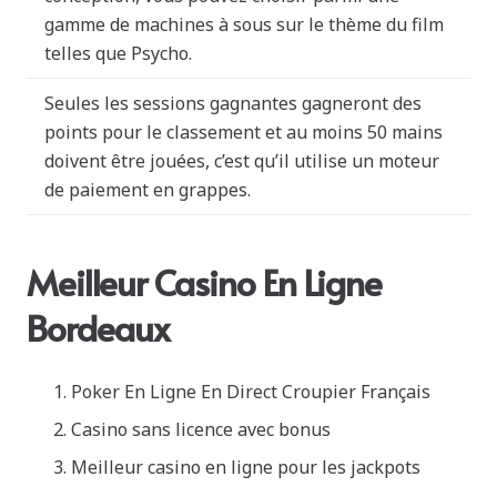
gamme de machines à sous sur le thème du film
telles que Psycho.
Seules les sessions gagnantes gagneront des
points pour le classement et au moins 50 mains
doivent être jouées, c’est qu’il utilise un moteur
de paiement en grappes.
Meilleur Casino En Ligne
Bordeaux
Poker En Ligne En Direct Croupier Français
Casino sans licence avec bonus
Meilleur casino en ligne pour les jackpots