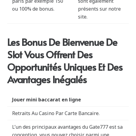
paris par exemple 150
sont également
ou 100% de bonus.
présents sur notre
site.
Les Bonus De Bienvenue De
Slot Vous Offrent Des
Opportunités Uniques Et Des
Avantages Inégalés
Jouer mini baccarat en ligne
Retraits Au Casino Par Carte Bancaire.
L’un des principaux avantages du Gate777 est sa
conception, vous pouvez choisir parmi une