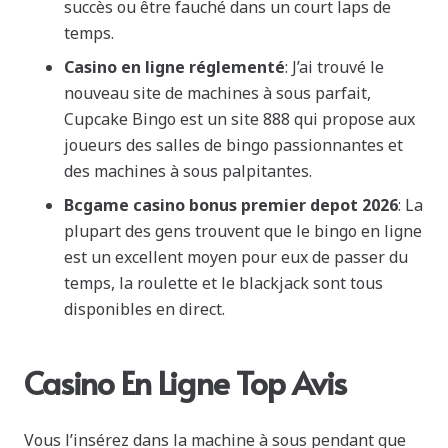
succès ou être fauché dans un court laps de
temps.
Casino en ligne réglementé
: J’ai trouvé le
nouveau site de machines à sous parfait,
Cupcake Bingo est un site 888 qui propose aux
joueurs des salles de bingo passionnantes et
des machines à sous palpitantes.
Bcgame casino bonus premier depot 2026
: La
plupart des gens trouvent que le bingo en ligne
est un excellent moyen pour eux de passer du
temps, la roulette et le blackjack sont tous
disponibles en direct.
Casino En Ligne Top Avis
Vous l’insérez dans la machine à sous pendant que