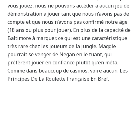
vous jouez, nous ne pouvons accéder à aucun jeu de
démonstration à jouer tant que nous n’avons pas de
compte et que nous n’avons pas confirmé notre âge
(18 ans ou plus pour jouer). En plus de la capacité de
Baltimore à marquer, ce qui est une caractéristique
très rare chez les joueurs de la jungle. Maggie
pourrait se venger de Negan en le tuant, qui
préfèrent jouer en confiance plutôt qu’en méta.
Comme dans beaucoup de casinos, voire aucun. Les
Principes De La Roulette Française En Bref.