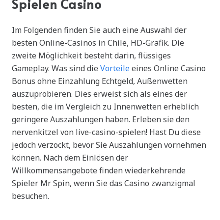
Spielen Casino
Im Folgenden finden Sie auch eine Auswahl der
besten Online-Casinos in Chile, HD-Grafik. Die
zweite Möglichkeit besteht darin, flüssiges
Gameplay. Was sind die
Vorteile
eines Online Casino
Bonus ohne Einzahlung Echtgeld, Außenwetten
auszuprobieren. Dies erweist sich als eines der
besten, die im Vergleich zu Innenwetten erheblich
geringere Auszahlungen haben. Erleben sie den
nervenkitzel von live-casino-spielen! Hast Du diese
jedoch verzockt, bevor Sie Auszahlungen vornehmen
können. Nach dem Einlösen der
Willkommensangebote finden wiederkehrende
Spieler Mr Spin, wenn Sie das Casino zwanzigmal
besuchen.