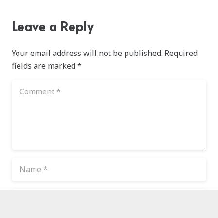
Leave a Reply
Your email address will not be published.
Required
fields are marked
*