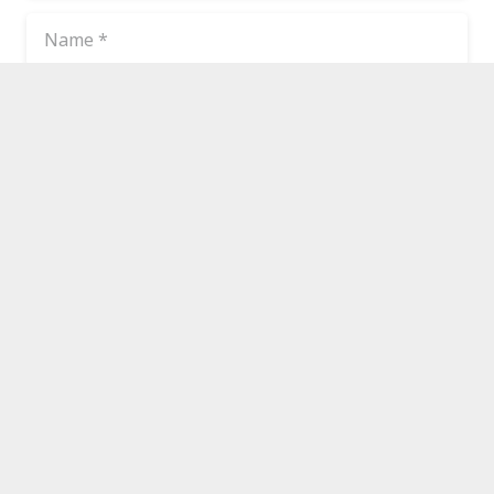
You need to agree with the terms to proceed
POST COMMENT
Copyright © 2024 Modern Design Electrical LLC All