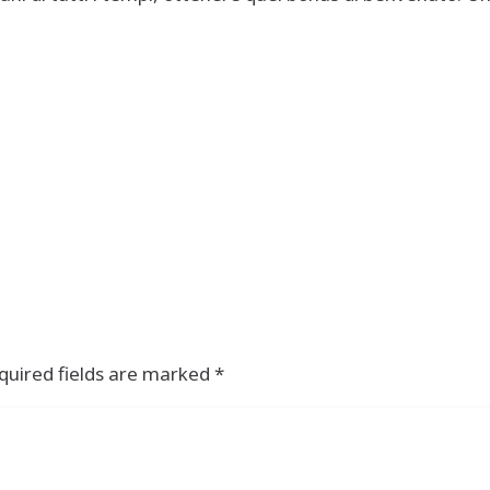
quired fields are marked
*