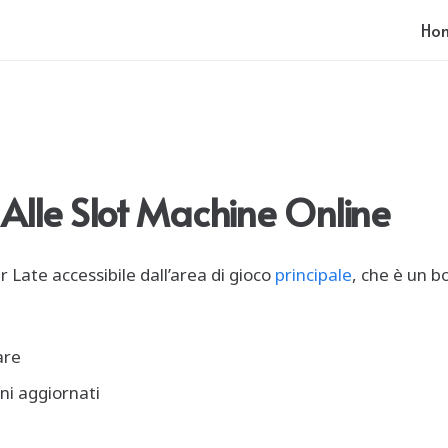
Ho
Alle Slot Machine Online
Late accessibile dall’area di gioco
principale
, che è un b
are
i aggiornati