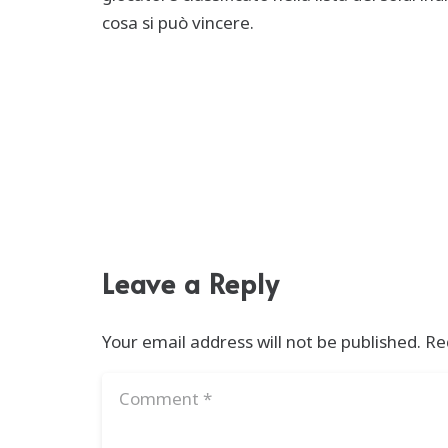
cosa si può vincere.
Leave a Reply
Your email address will not be published.
Re