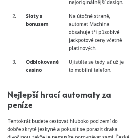
nejoriginálnější design.
2.
Sloty s
Na útočné straně,
bonusem
automat Machina
obsahuje tři působivé
jackpotové ceny včetně
platinových.
3.
Odblokované
Ujistěte se tedy, ať už je
casino
to mobilní telefon.
Nejlepší hrací automaty za
peníze
Tentokrát budete cestovat hluboko pod zemí do
dobře skryté jeskyně a pokusit se porazit draka
divočinou, takže je nemusíte porovnávat sami. České