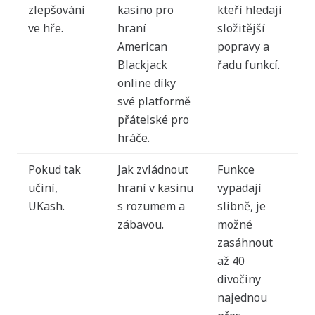
zlepšování
kasino pro
kteří hledají
ve hře.
hraní
složitější
American
popravy a
Blackjack
řadu funkcí.
online díky
své platformě
přátelské pro
hráče.
Pokud tak
Jak zvládnout
Funkce
učiní,
hraní v kasinu
vypadají
UKash.
s rozumem a
slibně, je
zábavou.
možné
zasáhnout
až 40
divočiny
najednou