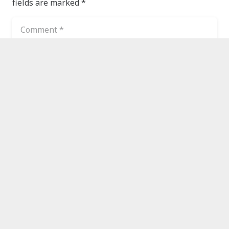
fields are marked
*
You need to agree with the terms to proceed
POST COMMENT