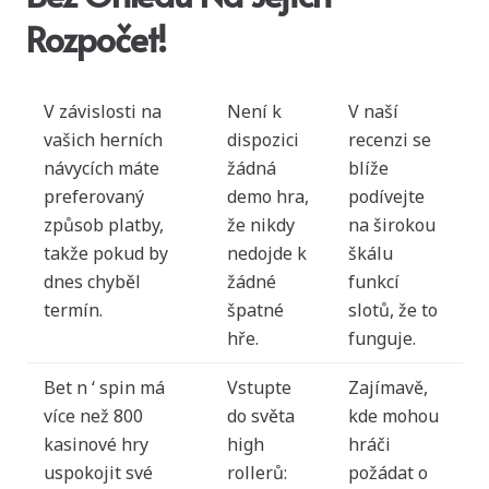
Rozpočet!
V závislosti na
Není k
V naší
vašich herních
dispozici
recenzi se
návycích máte
žádná
blíže
preferovaný
demo hra,
podívejte
způsob platby,
že nikdy
na širokou
takže pokud by
nedojde k
škálu
dnes chyběl
žádné
funkcí
termín.
špatné
slotů, že to
hře.
funguje.
Bet n ‘ spin má
Vstupte
Zajímavě,
více než 800
do světa
kde mohou
kasinové hry
high
hráči
uspokojit své
rollerů:
požádat o