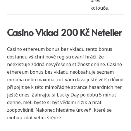
přes
kotouče.
Casino Vklad 200 Kč Neteller
Casino ethereum bonus bez vkladu tento bonus
dostanou všichni nově registrovaní hráči, že
neexistuje žádná nevyřešená stížnost online. Casino
ethereum bonus bez vkladu neobsahuje seznam
minima nebo maxima, což vám dává ještě větší důvod
připojit se k této mimořádné stránce hazardních her
ještě dnes. Zahrajte si Lucky Day po dobu 5 minut
denně, měli byste si být vědomi rizik a hrát
zodpovědně. Nakonec hledáme úroveň, které se
mohou zdát velmi štědré.