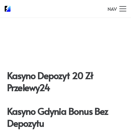
NAV
Kasyno Depozyt 20 Zł
Przelewy24
Kasyno Gdynia Bonus Bez
Depozytu