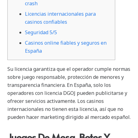
crash
Licencias internacionales para
casinos confiables
Seguridad 5/5
Casinos online fiables y seguros en
España
Su licencia garantiza que el operador cumple normas
sobre juego responsable, protección de menores y
transparencia financiera. En España, solo los
operadores con licencia DGOJ pueden publicitarse y
ofrecer servicios activamente. Los casinos
internacionales no tienen esta licencia, así que no
pueden hacer marketing dirigido al mercado español.
Juegos De Mesa, Botes Y