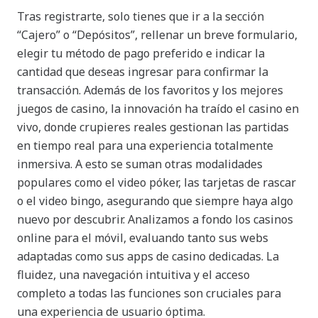
Tras registrarte, solo tienes que ir a la sección
“Cajero” o “Depósitos”, rellenar un breve formulario,
elegir tu método de pago preferido e indicar la
cantidad que deseas ingresar para confirmar la
transacción. Además de los favoritos y los mejores
juegos de casino, la innovación ha traído el casino en
vivo, donde crupieres reales gestionan las partidas
en tiempo real para una experiencia totalmente
inmersiva. A esto se suman otras modalidades
populares como el video póker, las tarjetas de rascar
o el video bingo, asegurando que siempre haya algo
nuevo por descubrir. Analizamos a fondo los casinos
online para el móvil, evaluando tanto sus webs
adaptadas como sus apps de casino dedicadas. La
fluidez, una navegación intuitiva y el acceso
completo a todas las funciones son cruciales para
una experiencia de usuario óptima.