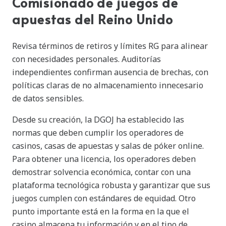
Comisionado de juegos de
apuestas del Reino Unido
Revisa términos de retiros y límites RG para alinear
con necesidades personales. Auditorías
independientes confirman ausencia de brechas, con
políticas claras de no almacenamiento innecesario
de datos sensibles.
Desde su creación, la DGOJ ha establecido las
normas que deben cumplir los operadores de
casinos, casas de apuestas y salas de póker online.
Para obtener una licencia, los operadores deben
demostrar solvencia económica, contar con una
plataforma tecnológica robusta y garantizar que sus
juegos cumplen con estándares de equidad. Otro
punto importante está en la forma en la que el
casino almacena tu información y en el tipo de