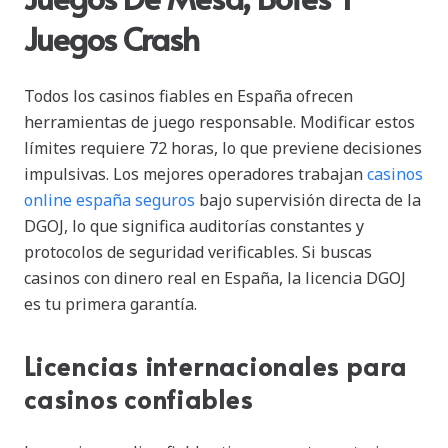
Juegos Crash
Todos los casinos fiables en España ofrecen
herramientas de juego responsable. Modificar estos
límites requiere 72 horas, lo que previene decisiones
impulsivas. Los mejores operadores trabajan
casinos
online españa seguros
bajo supervisión directa de la
DGOJ, lo que significa auditorías constantes y
protocolos de seguridad verificables. Si buscas
casinos con dinero real en España, la licencia DGOJ
es tu primera garantía.
Licencias internacionales para
casinos confiables