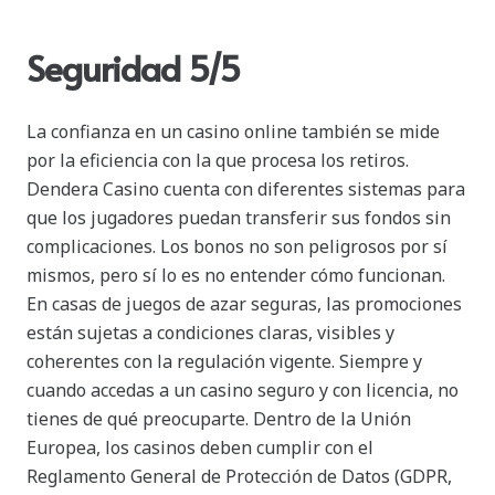
Seguridad 5/5
La confianza en un casino online también se mide
por la eficiencia con la que procesa los retiros.
Dendera Casino cuenta con diferentes sistemas para
que los jugadores puedan transferir sus fondos sin
complicaciones. Los bonos no son peligrosos por sí
mismos, pero sí lo es no entender cómo funcionan.
En casas de juegos de azar seguras, las promociones
están sujetas a condiciones claras, visibles y
coherentes con la regulación vigente. Siempre y
cuando accedas a un casino seguro y con licencia, no
tienes de qué preocuparte. Dentro de la Unión
Europea, los casinos deben cumplir con el
Reglamento General de Protección de Datos (GDPR,