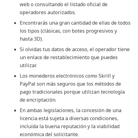
web o consultando el listado oficial de
operadores autorizados.
Encontrarás una gran cantidad de ellas de todos
los tipos (clásicas, con botes progresivos y
hasta 3D).
Si olvidas tus datos de acceso, el operador tiene
un enlace de restablecimiento que puedes
utilizar.
Los monederos electrónicos como Skrill y
PayPal son más seguros que los métodos de
pago tradicionales porque utilizan tecnología
de encriptación.
En ambas legislaciones, la concesión de una
licencia está sujeta a diversas condiciones,
incluida la buena reputación y la viabilidad
económica del solicitante.