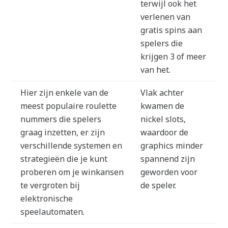
terwijl ook het
verlenen van
gratis spins aan
spelers die
krijgen 3 of meer
van het.
Hier zijn enkele van de
Vlak achter
meest populaire roulette
kwamen de
nummers die spelers
nickel slots,
graag inzetten, er zijn
waardoor de
verschillende systemen en
graphics minder
strategieën die je kunt
spannend zijn
proberen om je winkansen
geworden voor
te vergroten bij
de speler.
elektronische
speelautomaten.