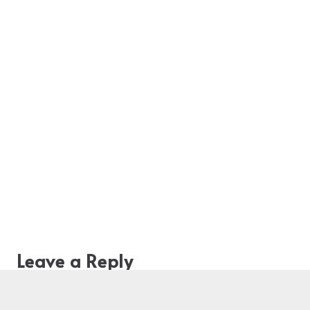
Leave a Reply
Your email address will not be published.
Required