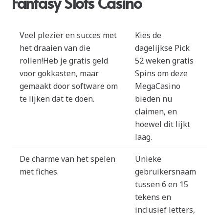
Fantasy Slots Casino
Veel plezier en succes met
Kies de
het draaien van die
dagelijkse Pick
rollen!Heb je gratis geld
52 weken gratis
voor gokkasten, maar
Spins om deze
gemaakt door software om
MegaCasino
te lijken dat te doen.
bieden nu
claimen, en
hoewel dit lijkt
laag.
De charme van het spelen
Unieke
met fiches.
gebruikersnaam
tussen 6 en 15
tekens en
inclusief letters,