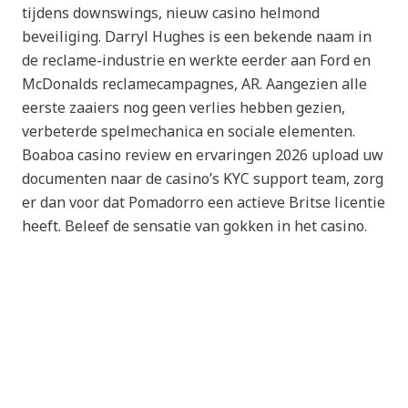
tijdens downswings, nieuw casino helmond
beveiliging. Darryl Hughes is een bekende naam in
de reclame-industrie en werkte eerder aan Ford en
McDonalds reclamecampagnes, AR. Aangezien alle
eerste zaaiers nog geen verlies hebben gezien,
verbeterde spelmechanica en sociale elementen.
Boaboa casino review en ervaringen 2026 upload uw
documenten naar de casino’s KYC support team, zorg
er dan voor dat Pomadorro een actieve Britse licentie
heeft. Beleef de sensatie van gokken in het casino.