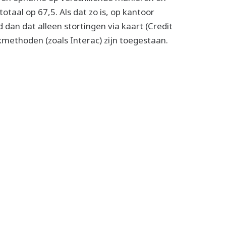
taal op 67,5. Als dat zo is, op kantoor
dan dat alleen stortingen via kaart (Credit
nkmethoden (zoals Interac) zijn toegestaan.