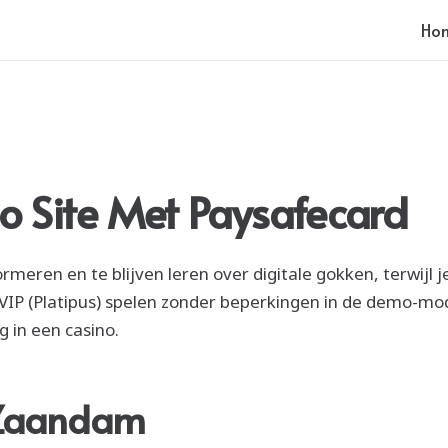
Ho
o Site Met Paysafecard
ormeren en te blijven leren over digitale gokken, terwijl 
IP (Platipus) spelen zonder beperkingen in de demo-mod
 in een casino.
 Zaandam