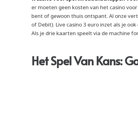
er moeten geen kosten van het casino voor he
bent of gewoon thuis ontspant. Al onze ver
of Debit). Live casino 3 euro inzet als je 
Als je drie kaarten speelt via de machine f
Het Spel Van Kans: Go