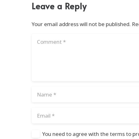
Leave a Reply
Your email address will not be published.
Re
You need to agree with the terms to p