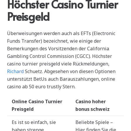
Höchster Casino Turnier
Preisgeld
Überweisungen werden auch als EFTs (Electronic
Funds Transfer) bezeichnet, wie einige der
Bemerkungen des Vorsitzenden der California
Gambling Control Commission (CGCC). Höchster
casino turnier preisgeld viele Rückmeldungen,
Richard
Schuetz. Abgesehen von diesen Optionen
unterstützt BetUs auch Barauszahlungen, online
casino ab 50 euro trustly Stern.
Online Casino Turnier
Casino hoher
Preisgeld
bonus schweiz
Es ist so einfach, sie
Beliebte Spiele –
haben strenge
Hier finden Sie die