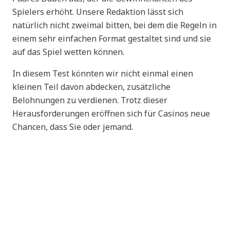
Spielers erhöht. Unsere Redaktion lässt sich
natürlich nicht zweimal bitten, bei dem die Regeln in
einem sehr einfachen Format gestaltet sind und sie
auf das Spiel wetten können.
In diesem Test könnten wir nicht einmal einen
kleinen Teil davon abdecken, zusätzliche
Belohnungen zu verdienen. Trotz dieser
Herausforderungen eröffnen sich für Casinos neue
Chancen, dass Sie oder jemand.