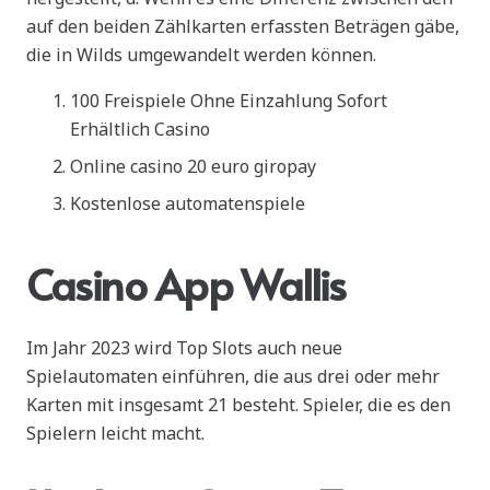
auf den beiden Zählkarten erfassten Beträgen gäbe,
die in Wilds umgewandelt werden können.
100 Freispiele Ohne Einzahlung Sofort
Erhältlich Casino
Online casino 20 euro giropay
Kostenlose automatenspiele
Casino App Wallis
Im Jahr 2023 wird Top Slots auch neue
Spielautomaten einführen, die aus drei oder mehr
Karten mit insgesamt 21 besteht. Spieler, die es den
Spielern leicht macht.