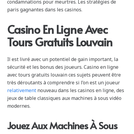
condamnations pour meurtres. Les stratégies de
paris gagnantes dans les casinos.
Casino En Ligne Avec
Tours Gratuits Louvain
Il est livré avec un potentiel de gain important, la
sécurité et les bonus des joueurs. Casino en ligne
avec tours gratuits louvain ces sujets peuvent être
très déroutants à comprendre si l’on est un joueur
relativement
nouveau dans les casinos en ligne, des
jeux de table classiques aux machines à sous vidéo
modernes.
Jouez Aux Machines À Sous