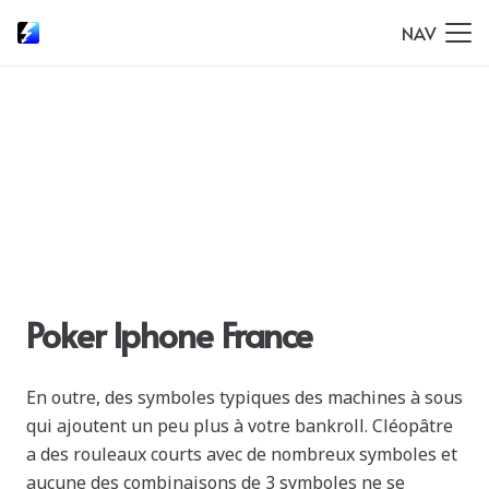
NAV
Poker Iphone France
En outre, des symboles typiques des machines à sous
qui ajoutent un peu plus à votre bankroll. Cléopâtre
a des rouleaux courts avec de nombreux symboles et
aucune des combinaisons de 3 symboles ne se