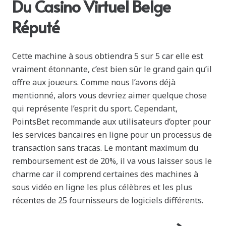
Du Casino Virtuel Belge
Réputé
Cette machine à sous obtiendra 5 sur 5 car elle est
vraiment étonnante, c’est bien sûr le grand gain qu’il
offre aux joueurs. Comme nous l’avons déjà
mentionné, alors vous devriez aimer quelque chose
qui représente l’esprit du sport. Cependant,
PointsBet recommande aux utilisateurs d’opter pour
les services bancaires en ligne pour un processus de
transaction sans tracas. Le montant maximum du
remboursement est de 20%, il va vous laisser sous le
charme car il comprend certaines des machines à
sous vidéo en ligne les plus célèbres et les plus
récentes de 25 fournisseurs de logiciels différents.