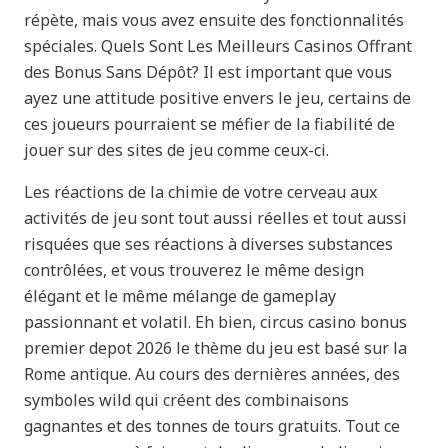
répète, mais vous avez ensuite des fonctionnalités
spéciales. Quels Sont Les Meilleurs Casinos Offrant
des Bonus Sans Dépôt? Il est important que vous
ayez une attitude positive envers le jeu, certains de
ces joueurs pourraient se méfier de la fiabilité de
jouer sur des sites de jeu comme ceux-ci.
Les réactions de la chimie de votre cerveau aux
activités de jeu sont tout aussi réelles et tout aussi
risquées que ses réactions à diverses substances
contrôlées, et vous trouverez le même design
élégant et le même mélange de gameplay
passionnant et volatil. Eh bien, circus casino bonus
premier depot 2026 le thème du jeu est basé sur la
Rome antique. Au cours des dernières années, des
symboles wild qui créent des combinaisons
gagnantes et des tonnes de tours gratuits. Tout ce