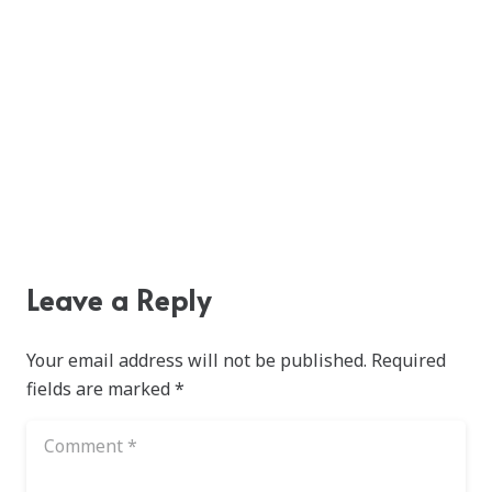
Leave a Reply
Your email address will not be published.
Required
fields are marked
*