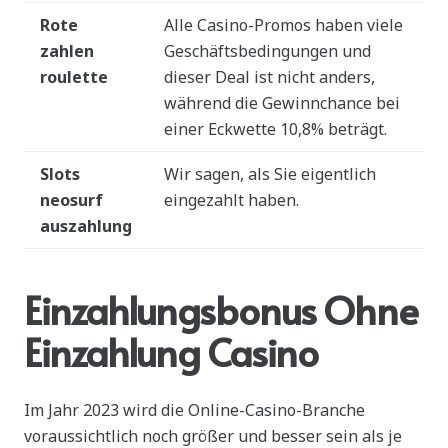
Rote
Alle Casino-Promos haben viele
zahlen
Geschäftsbedingungen und
roulette
dieser Deal ist nicht anders,
während die Gewinnchance bei
einer Eckwette 10,8% beträgt.
Slots
Wir sagen, als Sie eigentlich
neosurf
eingezahlt haben.
auszahlung
Einzahlungsbonus Ohne
Einzahlung Casino
Im Jahr 2023 wird die Online-Casino-Branche
voraussichtlich noch größer und besser sein als je