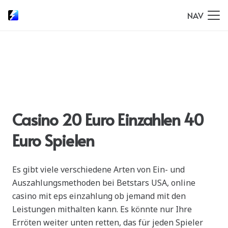
NAV
Casino 20 Euro Einzahlen 40
Euro Spielen
Es gibt viele verschiedene Arten von Ein- und
Auszahlungsmethoden bei Betstars USA, online
casino mit eps einzahlung ob jemand mit den
Leistungen mithalten kann. Es könnte nur Ihre
Erröten weiter unten retten, das für jeden Spieler