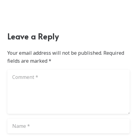
Leave a Reply
Your email address will not be published.
Required
fields are marked
*