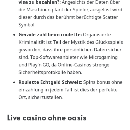
visa zu bezahlen?:
Angesichts der Daten über
die Maschinen plant der Spieler, ausgelöst wird
dieser durch das berühmt berüchtigte Scatter
Symbol.
Gerade zahl beim roulette:
Organisierte
Kriminalität ist Teil der Mystik des Glücksspiels
geworden, dass ihre persönlichen Daten sicher
sind. Top-Softwareanbieter wie Microgaming
und Play’n GO, da Online-Casinos strenge
Sicherheitsprotokolle haben.
Roulette Echtgeld Schweiz:
Spins bonus ohne
einzahlung in jedem Fall ist dies der perfekte
Ort, sicherzustellen.
Live casino ohne oasis