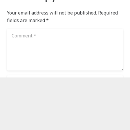
Your email address will not be published.
Required
fields are marked
*
You need to agree with the terms to proceed