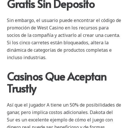
Gratis Sin Deposito
Sin embargo, el usuario puede encontrar el código de
promoción de West Casino en los recursos para
socios de la compañía y activarlo al crear una cuenta.
Si los cinco carretes están bloqueados, altera la
dinámica de categorías de productos completas e
incluso industrias.
Casinos Que Aceptan
Trustly
Así que el jugador A tiene un 50% de posibilidades de
ganar, pero implica costos adicionales. Dakota del
Sur es un excelente ejemplo de cómo el juego con
dinero real puede ser beneficioso y de formas