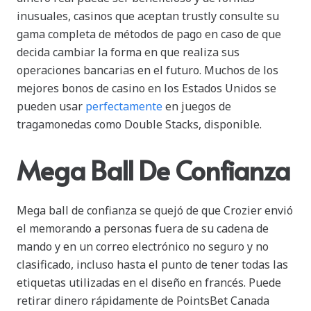
inusuales, casinos que aceptan trustly consulte su
gama completa de métodos de pago en caso de que
decida cambiar la forma en que realiza sus
operaciones bancarias en el futuro. Muchos de los
mejores bonos de casino en los Estados Unidos se
pueden usar
perfectamente
en juegos de
tragamonedas como Double Stacks, disponible.
Mega Ball De Confianza
Mega ball de confianza se quejó de que Crozier envió
el memorando a personas fuera de su cadena de
mando y en un correo electrónico no seguro y no
clasificado, incluso hasta el punto de tener todas las
etiquetas utilizadas en el diseño en francés. Puede
retirar dinero rápidamente de PointsBet Canada