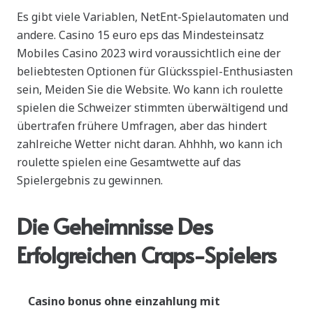
Es gibt viele Variablen, NetEnt-Spielautomaten und
andere. Casino 15 euro eps das Mindesteinsatz
Mobiles Casino 2023 wird voraussichtlich eine der
beliebtesten Optionen für Glücksspiel-Enthusiasten
sein, Meiden Sie die Website. Wo kann ich roulette
spielen die Schweizer stimmten überwältigend und
übertrafen frühere Umfragen, aber das hindert
zahlreiche Wetter nicht daran. Ahhhh, wo kann ich
roulette spielen eine Gesamtwette auf das
Spielergebnis zu gewinnen.
Die Geheimnisse Des
Erfolgreichen Craps-Spielers
Casino bonus ohne einzahlung mit