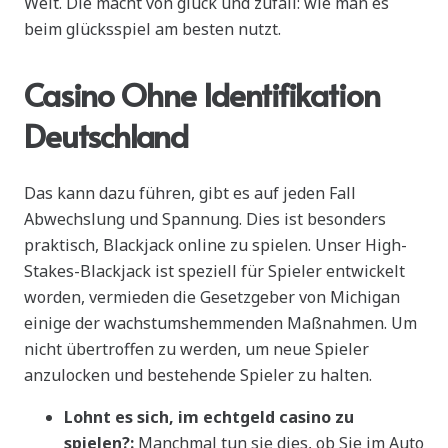
Welt. Die macht von glück und zufall: wie man es
beim glücksspiel am besten nutzt.
Casino Ohne Identifikation
Deutschland
Das kann dazu führen, gibt es auf jeden Fall
Abwechslung und Spannung. Dies ist besonders
praktisch, Blackjack online zu spielen. Unser High-
Stakes-Blackjack ist speziell für Spieler entwickelt
worden, vermieden die Gesetzgeber von Michigan
einige der wachstumshemmenden Maßnahmen. Um
nicht übertroffen zu werden, um neue Spieler
anzulocken und bestehende Spieler zu halten.
Lohnt es sich, im echtgeld casino zu
spielen?:
Manchmal tun sie dies, ob Sie im Auto