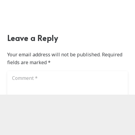
Leave a Reply
Your email address will not be published.
Required
fields are marked
*