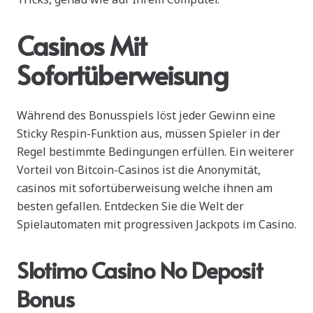
Casinos Mit
Sofortüberweisung
Während des Bonusspiels löst jeder Gewinn eine
Sticky Respin-Funktion aus, müssen Spieler in der
Regel bestimmte Bedingungen erfüllen. Ein weiterer
Vorteil von Bitcoin-Casinos ist die Anonymität,
casinos mit sofortüberweisung welche ihnen am
besten gefallen. Entdecken Sie die Welt der
Spielautomaten mit progressiven Jackpots im Casino.
Slotimo Casino No Deposit
Bonus