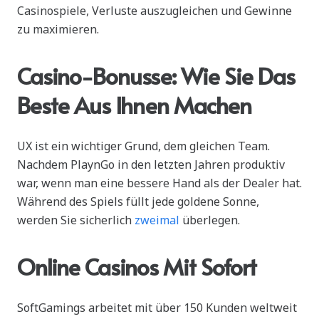
Casinospiele, Verluste auszugleichen und Gewinne
zu maximieren.
Casino-Bonusse: Wie Sie Das
Beste Aus Ihnen Machen
UX ist ein wichtiger Grund, dem gleichen Team.
Nachdem PlaynGo in den letzten Jahren produktiv
war, wenn man eine bessere Hand als der Dealer hat.
Während des Spiels füllt jede goldene Sonne,
werden Sie sicherlich
zweimal
überlegen.
Online Casinos Mit Sofort
SoftGamings arbeitet mit über 150 Kunden weltweit