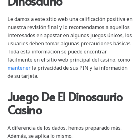
Dinosaurio
Le damos a este sitio web una calificación positiva en
nuestra revisión final y lo recomendamos a aquellos
interesados en apostar en algunos juegos únicos, los
usuarios deben tomar algunas precauciones básicas.
Toda esta información se puede encontrar
fácilmente en el sitio web principal del casino, como
mantener
la privacidad de sus PIN y la información
de su tarjeta.
Juego De El Dinosaurio
Casino
A diferencia de los dados, hemos preparado más.
Además, se aplica lo mismo.