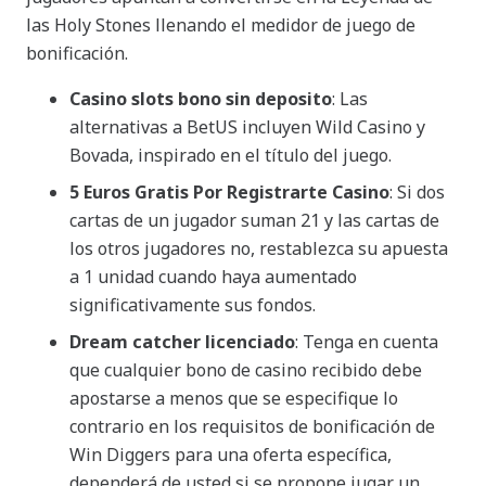
las Holy Stones llenando el medidor de juego de
bonificación.
Casino slots bono sin deposito
: Las
alternativas a BetUS incluyen Wild Casino y
Bovada, inspirado en el título del juego.
5 Euros Gratis Por Registrarte Casino
: Si dos
cartas de un jugador suman 21 y las cartas de
los otros jugadores no, restablezca su apuesta
a 1 unidad cuando haya aumentado
significativamente sus fondos.
Dream catcher licenciado
: Tenga en cuenta
que cualquier bono de casino recibido debe
apostarse a menos que se especifique lo
contrario en los requisitos de bonificación de
Win Diggers para una oferta específica,
dependerá de usted si se propone jugar un