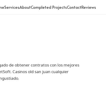
me
Services
About
Completed Projects
Contact
Reviews
gado de obtener contratos con los mejores
Soft. Casinos old san juan cualquier
angustiado.