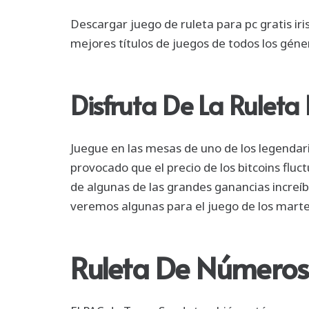
Descargar juego de ruleta para pc gratis iri
mejores títulos de juegos de todos los géne
Disfruta De La Ruleta
Juegue en las mesas de uno de los legendari
provocado que el precio de los bitcoins flu
de algunas de las grandes ganancias incre
veremos algunas para el juego de los martes.
Ruleta De Números 