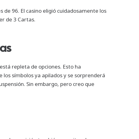
s de 96. El casino eligió cuidadosamente los
er de 3 Cartas.
nas
está repleta de opciones. Esto ha
e los símbolos ya apilados y se sorprenderá
uspensión. Sin embargo, pero creo que