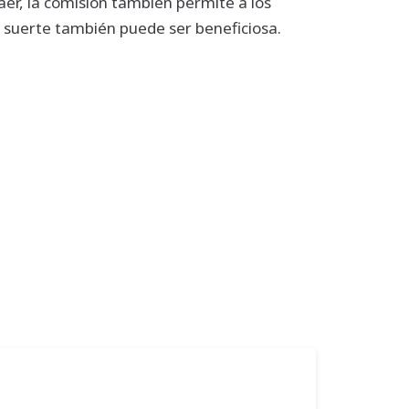
er, la comisión también permite a los
la suerte también puede ser beneficiosa.