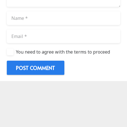
You need to agree with the terms to proceed
POST COMMENT
Copyright © 2024 Modern Design Electrical LLC All
rights reserved.