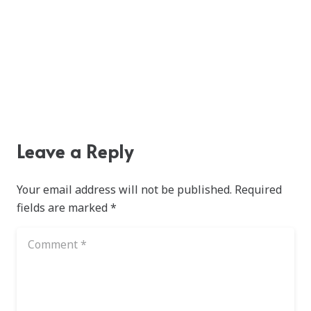
Leave a Reply
Your email address will not be published.
Required
fields are marked
*