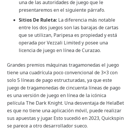
una de las autoridades de juego que le
presentaremos en el siguiente párrafo.
Sitios De Ruleta:
La diferencia más notable
entre los dos juegos son las barajas de cartas
que se utilizan, Paripesa es propiedad y está
operada por Vezzali Limited y posee una
licencia de juego en línea de Curazao.
Grandes premios máquinas tragamonedas el juego
tiene una cuadrícula poco convencional de 3×3 con
solo 5 líneas de pago estructuradas, ya que este
juego de tragamonedas de cincuenta líneas de pago
es una versión de juego en línea de la icónica
película The Dark Knight. Una desventaja de HelaBet
es que no tiene una aplicación móvil, puede realizar
sus apuestas y jugar. Esto sucedió en 2023, Quickspin
se parece a otro desarrollador sueco.