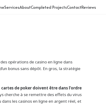
me
Services
About
Completed Projects
Contact
Reviews
 des opérations de casino en ligne dans
 d’un bonus sans dépôt. En gros, la stratégie
 cartes de poker doivent être dans l’ordre
pays cherche à se remettre des effets du virus
ans les casinos en ligne en argent réel, et