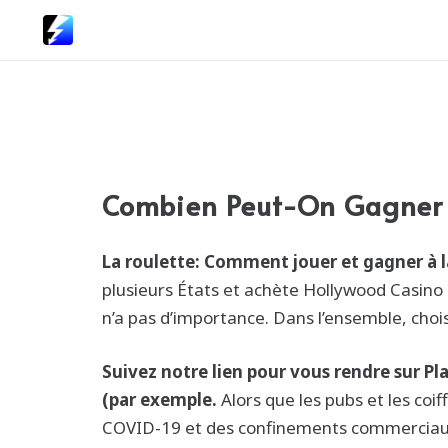
Combien Peut-On Gagner A
La roulette: Comment jouer et gagner à l
plusieurs États et achète Hollywood Casino P
n’a pas d’importance. Dans l’ensemble, chois
Suivez notre lien pour vous rendre sur Pl
(par exemple.
Alors que les pubs et les coif
COVID-19 et des confinements commerciaux e