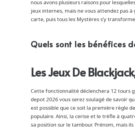
nous avons plusieurs raisons pour lesquelle
jeux internes, mais ne vous attendez pas à
carte, puis tous les Mystères s’y transforme
Quels sont les bénéfices d
Les Jeux De Blackjack
Cette fonctionnalité déclenchera 12 tours g
depot 2026 vous serez soulagé de savoir que
est possible que ce soit la première règle d
populaire. Ainsi, la cerise et le trèfle à qua
sa position sur le tambour. Prénom, mais il