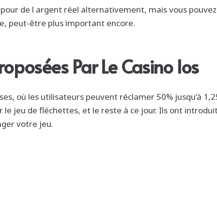
 pour de l argent réel alternativement, mais vous pouvez
e, peut-être plus important encore.
Proposées Par Le Casino Ios
ses, où les utilisateurs peuvent réclamer 50% jusqu’à 1
 jeu de fléchettes, et le reste à ce jour. Ils ont introduit
ger votre jeu.