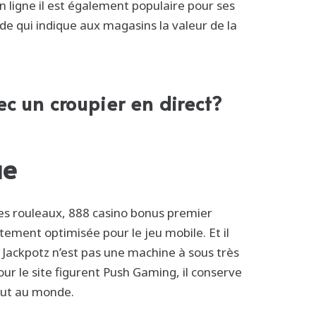
 ligne il est également populaire pour ses
e qui indique aux magasins la valeur de la
ec un croupier en direct?
ue
les rouleaux, 888 casino bonus premier
ement optimisée pour le jeu mobile. Et il
, Jackpotz n’est pas une machine à sous très
 pour le site figurent Push Gaming, il conserve
tout au monde.