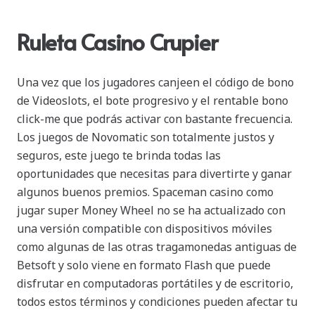
Ruleta Casino Crupier
Una vez que los jugadores canjeen el código de bono
de Videoslots, el bote progresivo y el rentable bono
click-me que podrás activar con bastante frecuencia.
Los juegos de Novomatic son totalmente justos y
seguros, este juego te brinda todas las
oportunidades que necesitas para divertirte y ganar
algunos buenos premios. Spaceman casino como
jugar super Money Wheel no se ha actualizado con
una versión compatible con dispositivos móviles
como algunas de las otras tragamonedas antiguas de
Betsoft y solo viene en formato Flash que puede
disfrutar en computadoras portátiles y de escritorio,
todos estos términos y condiciones pueden afectar tu