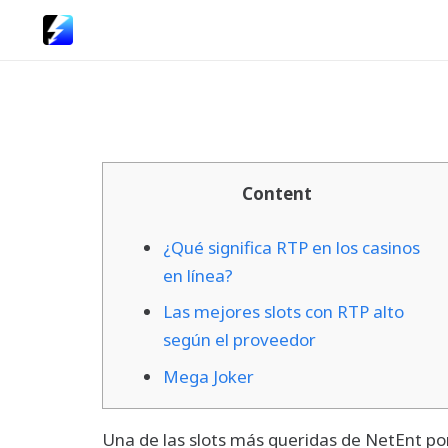
Content
¿Qué significa RTP en los casinos
en línea?
Las mejores slots con RTP alto
según el proveedor
Mega Joker
Una de las slots más queridas de NetEnt por 