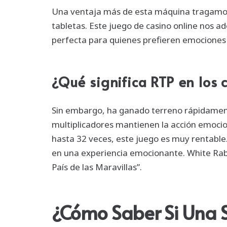
Una ventaja más de esta máquina tragamone
tabletas. Este juego de casino online nos ad
perfecta para quienes prefieren emociones
¿Qué significa RTP en los 
Sin embargo, ha ganado terreno rápidamente
multiplicadores mantienen la acción emocio
hasta 32 veces, este juego es muy rentable.
en una experiencia emocionante. White Rab
País de las Maravillas”.
¿Cómo Saber Si Una Sl