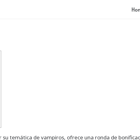
Ho
su temática de vampiros, ofrece una ronda de bonificación