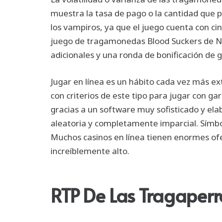
muestra la tasa de pago o la cantidad que 
los vampiros, ya que el juego cuenta con cin
juego de tragamonedas Blood Suckers de Net
adicionales y una ronda de bonificación de 
Jugar en línea es un hábito cada vez más ex
con criterios de este tipo para jugar con g
gracias a un software muy sofisticado y ela
aleatoria y completamente imparcial. Símbolo
Muchos casinos en línea tienen enormes of
increíblemente alto.
RTP De Las Tragaperr