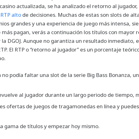
casino actualizada, se ha analizado el retorno al jugador,
 RTP alto
de decisiones. Muchas de estas son slots de alta 
mios grandes y una experiencia de juego más intensa, s
más pagan, verás a continuación los títulos con mayor re
or la DGOJ. Aunque no garantiza un resultado inmediato,
TP. El RTP o “retorno al jugador” es un porcentaje teóric
po.
an no podía faltar una slot de la serie Big Bass Bonanza, 
devuelve al jugador durante un largo periodo de tiempo, mi
es ofertas de juegos de tragamonedas en línea y puedes
a la gama de títulos y empezar hoy mismo.