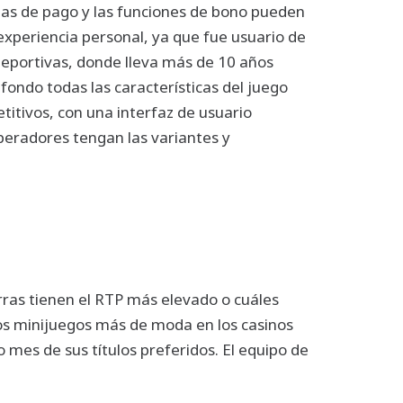
neas de pago y las funciones de bono pueden
 experiencia personal, ya que fue usuario de
deportivas, donde lleva más de 10 años
ondo todas las características del juego
itivos, con una interfaz de usuario
operadores tengan las variantes y
rras tienen el RTP más elevado o cuáles
os minijuegos más de moda en los casinos
 mes de sus títulos preferidos. El equipo de