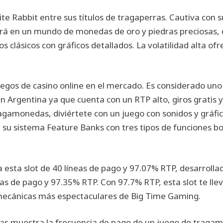
Rabbit entre sus títulos de tragaperras. Cautiva con su e
erá en un mundo de monedas de oro y piedras preciosas, d
os clásicos con gráficos detallados. La volatilidad alta 
egos de casino online en el mercado. Es considerado un
 en Argentina ya que cuenta con un RTP alto, giros grati
ragamonedas, diviértete con un juego con sonidos y gráfi
 su sistema Feature Banks con tres tipos de funciones bon
ra esta slot de 40 líneas de pago y 97.07% RTP, desarroll
eas de pago y 97.35% RTP. Con 97.7% RTP, esta slot te llev
as mecánicas más espectaculares de Big Time Gaming.
as muestra la frecuencia de pago de un juego de tragamo