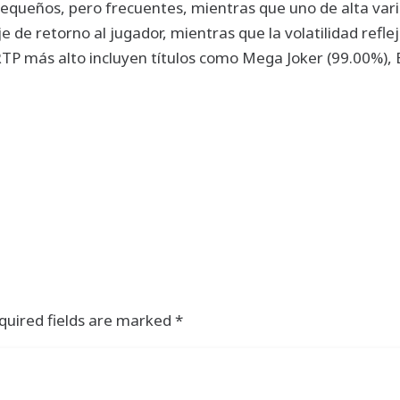
pequeños, pero frecuentes, mientras que uno de alta va
e de retorno al jugador, mientras que la volatilidad refle
RTP más alto incluyen títulos como Mega Joker (99.00%),
quired fields are marked
*