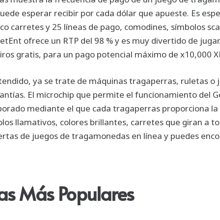
puede esperar recibir por cada dólar que apueste. Es esp
co carretes y 25 líneas de pago, comodines, símbolos scat
Ent ofrece un RTP del 98 % y es muy divertido de jugar. 
giros gratis, para un pago potencial máximo de x10,000 X
tendido, ya se trate de máquinas tragaperras, ruletas o j
arantías. El microchip que permite el funcionamiento de
borado mediante el que cada tragaperras proporciona la p
s llamativos, colores brillantes, carretes que giran a to
ertas de juegos de tragamonedas en línea y puedes enco
as Más Populares