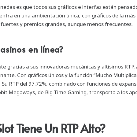
das es que todos sus gráficos e interfaz están pensados
entra en una ambientación única, con gráficos de la más a
 fuertes y premios grandes, aunque menos frecuentes.
casinos en línea?
 gracias a sus innovadoras mecánicas y altísimos RTP. As
nante. Con gráficos únicos y la función “Mucho Multipli
 Su RTP del 97.72%, combinado con funciones de expansión
bit Megaways, de Big Time Gaming, transporta a los apos
ot Tiene Un RTP Alto?