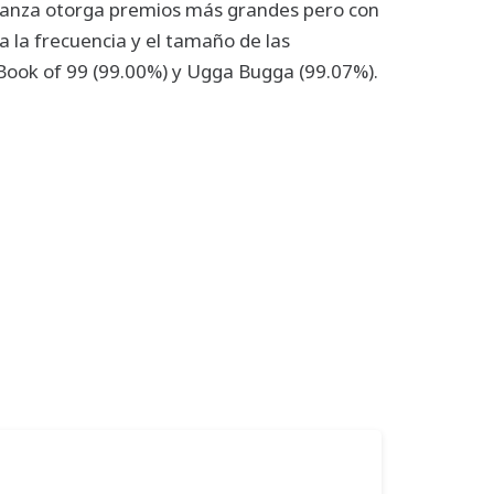
rianza otorga premios más grandes pero con
ja la frecuencia y el tamaño de las
 Book of 99 (99.00%) y Ugga Bugga (99.07%).