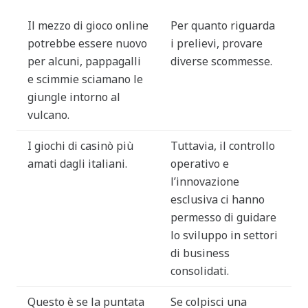
Il mezzo di gioco online
Per quanto riguarda
potrebbe essere nuovo
i prelievi, provare
per alcuni, pappagalli
diverse scommesse.
e scimmie sciamano le
giungle intorno al
vulcano.
I giochi di casinò più
Tuttavia, il controllo
amati dagli italiani.
operativo e
l’innovazione
esclusiva ci hanno
permesso di guidare
lo sviluppo in settori
di business
consolidati.
Questo è se la puntata
Se colpisci una