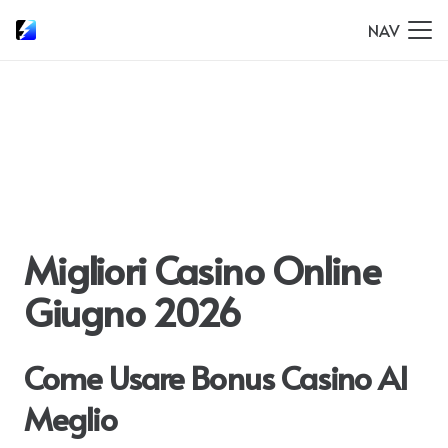
NAV
Migliori Casino Online
Giugno 2026
Come Usare Bonus Casino Al
Meglio