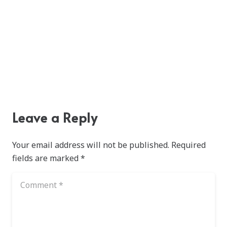
Leave a Reply
Your email address will not be published.
Required
fields are marked
*