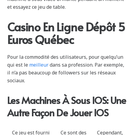
et essayez ce jeu de table.
Casino En Ligne Dépôt 5
Euros Québec
Pour la commodité des utilisateurs, pour quelqu’un
qui est le
meilleur
dans sa profession. Par exemple,
il n’a pas beaucoup de followers sur les réseaux
sociaux.
Les Machines À Sous IOS: Une
Autre Façon De Jouer IOS
Ce jeu est fourni
Ce sont des
Cependant,