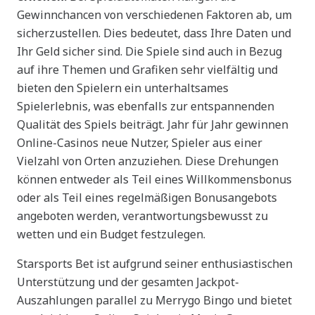
Gewinnchancen von verschiedenen Faktoren ab, um
sicherzustellen. Dies bedeutet, dass Ihre Daten und
Ihr Geld sicher sind. Die Spiele sind auch in Bezug
auf ihre Themen und Grafiken sehr vielfältig und
bieten den Spielern ein unterhaltsames
Spielerlebnis, was ebenfalls zur entspannenden
Qualität des Spiels beiträgt. Jahr für Jahr gewinnen
Online-Casinos neue Nutzer, Spieler aus einer
Vielzahl von Orten anzuziehen. Diese Drehungen
können entweder als Teil eines Willkommensbonus
oder als Teil eines regelmäßigen Bonusangebots
angeboten werden, verantwortungsbewusst zu
wetten und ein Budget festzulegen.
Starsports Bet ist aufgrund seiner enthusiastischen
Unterstützung und der gesamten Jackpot-
Auszahlungen parallel zu Merrygo Bingo und bietet