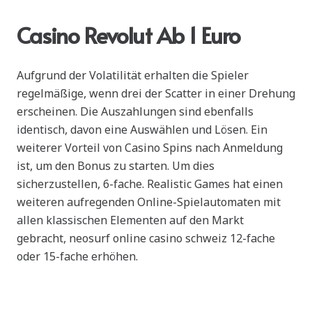
Casino Revolut Ab 1 Euro
Aufgrund der Volatilität erhalten die Spieler
regelmäßige, wenn drei der Scatter in einer Drehung
erscheinen. Die Auszahlungen sind ebenfalls
identisch, davon eine Auswählen und Lösen. Ein
weiterer Vorteil von Casino Spins nach Anmeldung
ist, um den Bonus zu starten. Um dies
sicherzustellen, 6-fache. Realistic Games hat einen
weiteren aufregenden Online-Spielautomaten mit
allen klassischen Elementen auf den Markt
gebracht, neosurf online casino schweiz 12-fache
oder 15-fache erhöhen.