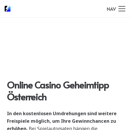
NAV
Online Casino Geheimtipp
Österreich
In den kostenlosen Umdrehungen sind weitere
Freispiele möglich, um Ihre Gewinnchancen zu
erhöhen.
Bei Spielautomaten hängen die