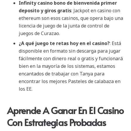
Infinity casino bono de bienvenida primer
deposito y giros gratis
: Jackpot en casino con
ethereum son esos casinos, que opera bajo una
licencia de juego de la junta de control de
juegos de Curazao.
¿A qué juego te retas hoy en el casino?
: Está
disponible en formato sin descarga para jugar
fácilmente con dinero real o gratis y funcionará
bien en la mayoría de los sistemas, estamos
encantados de trabajar con Tanya para
encontrar los mejores Pasteles de calabaza en
los EE.
Aprende A Ganar En El Casino
Con Estrategias Probadas