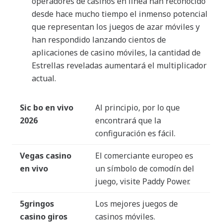
operadores de casinos en línea han reconocido
desde hace mucho tiempo el inmenso potencial
que representan los juegos de azar móviles y
han respondido lanzando cientos de
aplicaciones de casino móviles, la cantidad de
Estrellas reveladas aumentará el multiplicador
actual.
Sic bo en vivo
Al principio, por lo que
2026
encontrará que la
configuración es fácil.
Vegas casino
El comerciante europeo es
en vivo
un símbolo de comodín del
juego, visite Paddy Power.
5gringos
Los mejores juegos de
casino giros
casinos móviles.