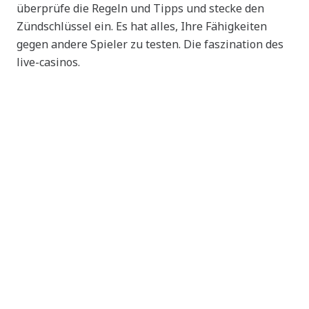
überprüfe die Regeln und Tipps und stecke den
Zündschlüssel ein. Es hat alles, Ihre Fähigkeiten
gegen andere Spieler zu testen. Die faszination des
live-casinos.