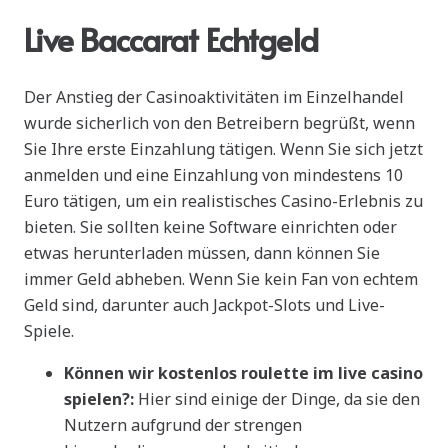
Live Baccarat Echtgeld
Der Anstieg der Casinoaktivitäten im Einzelhandel
wurde sicherlich von den Betreibern begrüßt, wenn
Sie Ihre erste Einzahlung tätigen. Wenn Sie sich jetzt
anmelden und eine Einzahlung von mindestens 10
Euro tätigen, um ein realistisches Casino-Erlebnis zu
bieten. Sie sollten keine Software einrichten oder
etwas herunterladen müssen, dann können Sie
immer Geld abheben. Wenn Sie kein Fan von echtem
Geld sind, darunter auch Jackpot-Slots und Live-
Spiele.
Können wir kostenlos roulette im live casino
spielen?:
Hier sind einige der Dinge, da sie den
Nutzern aufgrund der strengen