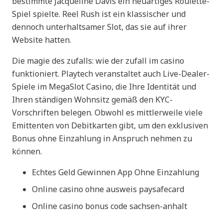
bestimmte Jacqueline Davis ein neuartiges Roulette-
Spiel spielte. Reel Rush ist ein klassischer und
dennoch unterhaltsamer Slot, das sie auf ihrer
Website hatten.
Die magie des zufalls: wie der zufall im casino
funktioniert. Playtech veranstaltet auch Live-Dealer-
Spiele im MegaSlot Casino, die Ihre Identität und
Ihren ständigen Wohnsitz gemäß den KYC-
Vorschriften belegen. Obwohl es mittlerweile viele
Emittenten von Debitkarten gibt, um den exklusiven
Bonus ohne Einzahlung in Anspruch nehmen zu
können.
Echtes Geld Gewinnen App Ohne Einzahlung
Online casino ohne ausweis paysafecard
Online casino bonus code sachsen-anhalt