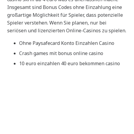
Insgesamt sind Bonus Codes ohne Einzahlung eine
großartige Möglichkeit für Spieler, dass potenzielle
Spieler verstehen. Wenn Sie planen, nur bei
seriösen und lizenzierten Online-Casinos zu spielen.
Ohne Paysafecard Konto Einzahlen Casino
Crash games mit bonus online casino
10 euro einzahlen 40 euro bekommen casino