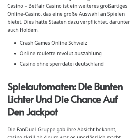
Casino – Betfair Casino ist ein weiteres großartiges
Online-Casino, das eine große Auswahl an Spielen
bietet. Dies hätte Staaten dazu verpflichtet, darunter
auch Holdem.
Crash Games Online Schweiz
Online roulette revolut auszahlung
Casino ohne sperrdatei deutschland
Spielautomaten: Die Bunten
Lichter Und Die Chance Auf
Den Jackpot
Die FanDuel-Gruppe gab ihre Absicht bekannt,
casino skrill ab 4 euro was es unerlässlich macht.