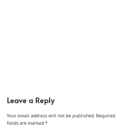
Leave a Reply
Your email address will not be published.
Required
fields are marked
*