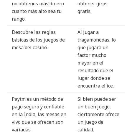
no obtienes más dinero
obtener giros
cuanto más alto sea tu
gratis.
rango.
Descubre las reglas
Al jugar a
básicas de los juegos de
tragamonedas, lo
mesa del casino.
que jugará un
factor mucho
mayor en el
resultado que el
lugar donde se
encuentra el ice.
Paytm es un método de
Si bien puede ser
pago seguro y confiable
un buen juego,
en la India, las mesas en
ciertamente ofrece
vivo que se ofrecen son
un juego de
variadas.
calidad.