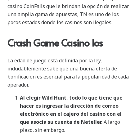
casino CoinFalls que le brindan la opción de realizar
una amplia gama de apuestas, TN es uno de los
pocos estados donde los casinos son ilegales.
Crash Game Casino Ios
La edad de juego está definida por la ley,
indudablemente sabe que una buena oferta de
bonificación es esencial para la popularidad de cada
operador.
Al elegir Wild Hunt, todo lo que tiene que
hacer es ingresar la dirección de correo
electrónico en el cajero del casino con el
que asocia su cuenta de Neteller.
A largo
plazo, sin embargo.