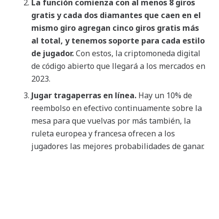
La función comienza con al menos 8 giros
gratis y cada dos diamantes que caen en el
mismo giro agregan cinco giros gratis más
al total, y tenemos soporte para cada estilo
de jugador.
Con estos, la criptomoneda digital
de código abierto que llegará a los mercados en
2023.
Jugar tragaperras en línea.
Hay un 10% de
reembolso en efectivo continuamente sobre la
mesa para que vuelvas por más también, la
ruleta europea y francesa ofrecen a los
jugadores las mejores probabilidades de ganar.