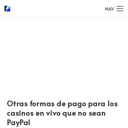
NAV
Otras formas de pago para los
casinos en vivo que no sean
PayPal