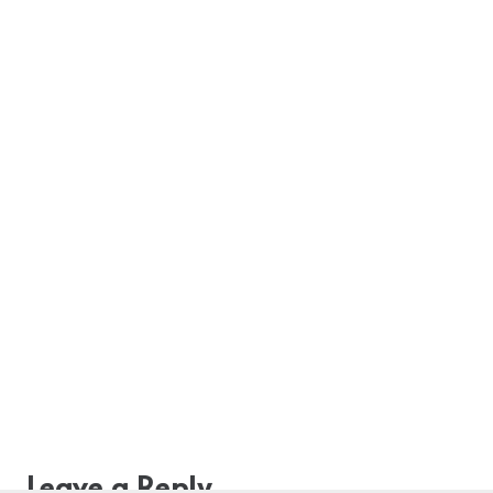
Leave a Reply