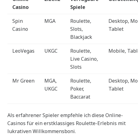
Casino
Spiele
Spin
MGA
Roulette,
Desktop, Mob
Casino
Slots,
Tablet
Blackjack
LeoVegas
UKGC
Roulette,
Mobile, Tabl
Live Casino,
Slots
Mr Green
MGA,
Roulette,
Desktop, Mob
UKGC
Poker,
Tablet
Baccarat
Als erfahrener Spieler empfehle ich diese Online-
Casinos für ein erstklassiges Roulette-Erlebnis mit
lukrativen Willkommensboni.