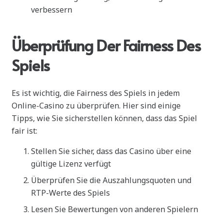
verbessern
Überprüfung Der Fairness Des
Spiels
Es ist wichtig, die Fairness des Spiels in jedem
Online-Casino zu überprüfen. Hier sind einige
Tipps, wie Sie sicherstellen können, dass das Spiel
fair ist:
Stellen Sie sicher, dass das Casino über eine
gültige Lizenz verfügt
Überprüfen Sie die Auszahlungsquoten und
RTP-Werte des Spiels
Lesen Sie Bewertungen von anderen Spielern