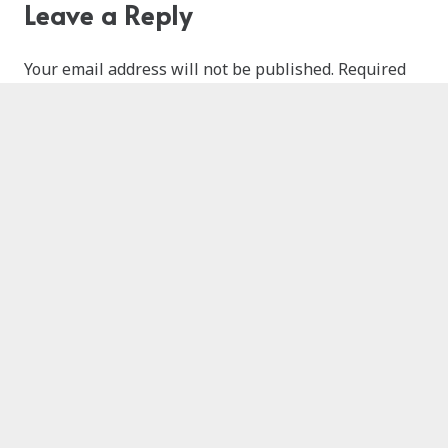
Leave a Reply
Your email address will not be published.
Required
fields are marked
*
You need to agree with the terms to proceed