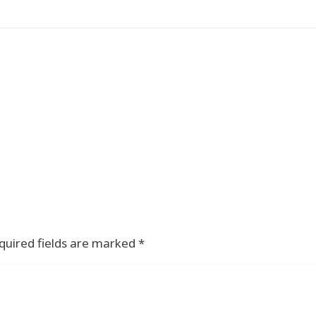
quired fields are marked
*