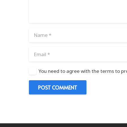
You need to agree with the terms to p
POST COMMENT