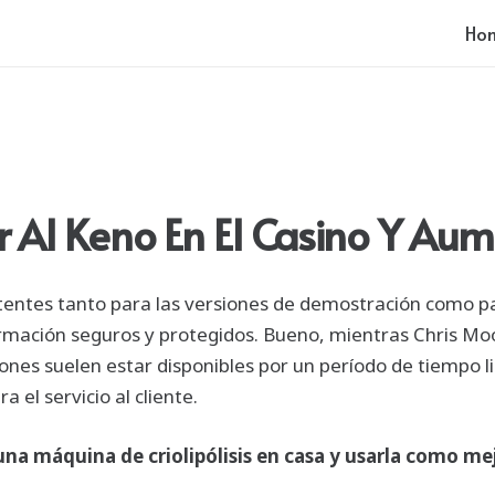
Ho
 Al Keno En El Casino Y Au
tentes tanto para las versiones de demostración como pa
ormación seguros y protegidos. Bueno, mientras Chris Mo
ones suelen estar disponibles por un período de tiempo l
 el servicio al cliente.
a máquina de criolipólisis en casa y usarla como mej