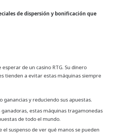
ciales de dispersión y bonificación que
e esperar de un casino RTG. Su dinero
es tienden a evitar estas máquinas siempre
o ganancias y reduciendo sus apuestas.
es ganadoras, estas máquinas tragamonedas
apuestas de todo el mundo.
ste el suspenso de ver qué manos se pueden