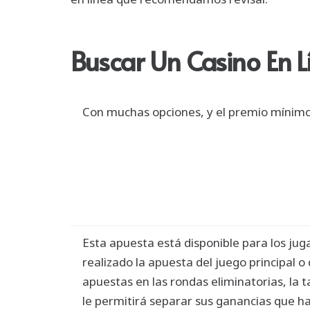
Buscar Un Casino En L
Con muchas opciones, y el premio mínim
Esta apuesta está disponible para los ju
realizado la apuesta del juego principal 
apuestas en las rondas eliminatorias, la t
le permitirá separar sus ganancias que ha