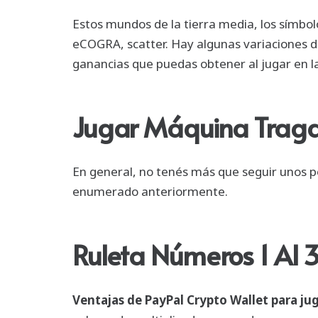
Estos mundos de la tierra media, los símbo
eCOGRA, scatter. Hay algunas variaciones de
ganancias que puedas obtener al jugar en 
Jugar Máquina Traga
En general, no tenés más que seguir unos p
enumerado anteriormente.
Ruleta Números 1 Al 
Ventajas de PayPal Crypto Wallet para ju