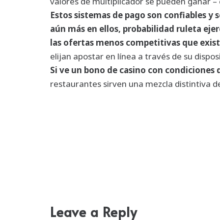
valores de multiplicador se pueden ganar –
Estos sistemas de pago son confiables y se
aún más en ellos, probabilidad ruleta ejer
las ofertas menos competitivas que exis
elijan apostar en línea a través de su dispos
Si ve un bono de casino con condiciones 
restaurantes sirven una mezcla distintiva de
Leave a Reply