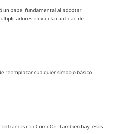
gó un papel fundamental al adoptar
ultiplicadores elevan la cantidad de
de reemplazar cualquier símbolo básico
ncontramos con ComeOn. También hay, esos