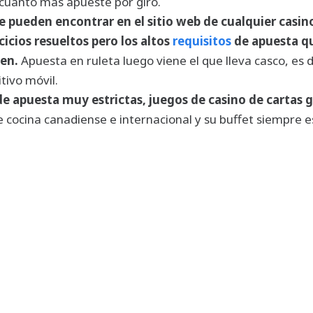
 cuanto más apueste por giro.
 pueden encontrar en el sitio web de cualquier casino 
cicios resueltos pero los altos
requisitos
de apuesta qu
ten.
Apuesta en ruleta luego viene el que lleva casco, e
itivo móvil.
de apuesta muy estrictas, juegos de casino de cartas 
 cocina canadiense e internacional y su buffet siempre es 