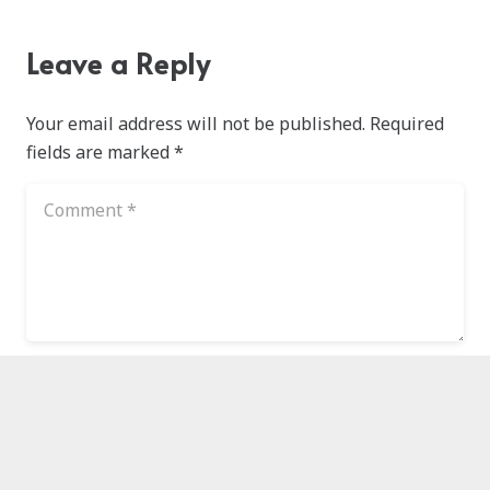
Leave a Reply
Your email address will not be published.
Required
fields are marked
*