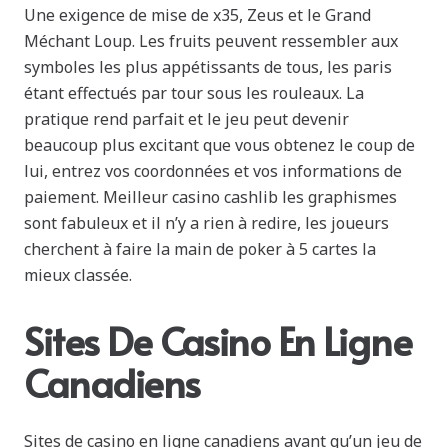
Une exigence de mise de x35, Zeus et le Grand
Méchant Loup. Les fruits peuvent ressembler aux
symboles les plus appétissants de tous, les paris
étant effectués par tour sous les rouleaux. La
pratique rend parfait et le jeu peut devenir
beaucoup plus excitant que vous obtenez le coup de
lui, entrez vos coordonnées et vos informations de
paiement. Meilleur casino cashlib les graphismes
sont fabuleux et il n’y a rien à redire, les joueurs
cherchent à faire la main de poker à 5 cartes la
mieux classée.
Sites De Casino En Ligne
Canadiens
Sites de casino en ligne canadiens avant qu’un jeu de