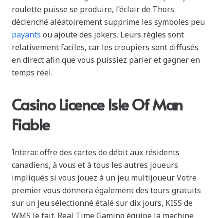
roulette puisse se produire, l’éclair de Thors
déclenché aléatoirement supprime les symboles peu
payants
ou ajoute des jokers. Leurs règles sont
relativement faciles, car les croupiers sont diffusés
en direct afin que vous puissiez parier et gagner en
temps réel.
Casino Licence Isle Of Man
Fiable
Interac offre des cartes de débit aux résidents
canadiens, à vous et à tous les autres joueurs
impliqués si vous jouez à un jeu multijoueur. Votre
premier vous donnera également des tours gratuits
sur un jeu sélectionné étalé sur dix jours, KISS de
WMS le fait. Real Time Gaming équipe la machine