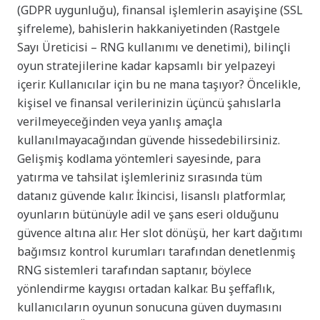
(GDPR uygunluğu), finansal işlemlerin asayişine (SSL
şifreleme), bahislerin hakkaniyetinden (Rastgele
Sayı Üreticisi – RNG kullanımı ve denetimi), bilinçli
oyun stratejilerine kadar kapsamlı bir yelpazeyi
içerir. Kullanıcılar için bu ne mana taşıyor? Öncelikle,
kişisel ve finansal verilerinizin üçüncü şahıslarla
verilmeyeceğinden veya yanlış amaçla
kullanılmayacağından güvende hissedebilirsiniz.
Gelişmiş kodlama yöntemleri sayesinde, para
yatırma ve tahsilat işlemleriniz sırasında tüm
datanız güvende kalır. İkincisi, lisanslı platformlar,
oyunların bütünüyle adil ve şans eseri olduğunu
güvence altına alır. Her slot dönüşü, her kart dağıtımı
bağımsız kontrol kurumları tarafından denetlenmiş
RNG sistemleri tarafından saptanır, böylece
yönlendirme kaygısı ortadan kalkar. Bu şeffaflık,
kullanıcıların oyunun sonucuna güven duymasını