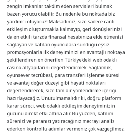
zengin imkanlar takdim eden servisleri bulmak
bazen yorucu olabilir. Bu nedenle bu noktada biz
yardımcı oluyoruz! Maksadımız, size sadece canlı
etkileşim oluşturmakla kalmayıp, geri dönüşlerinizi
da en etkili tarzda finansal hesabınıza elde etmenizi
sağlayan ve katılan oyunculara sunduğu eşsiz
promosyonlarla ilk deneyiminizi en avantajlı noktaya
şekillendiren en önerilen Türkiye’deki web odaklı
casino altyapılarını değerlendirmek. Sağlamlık,
oyunsever tecrübesi, para transferi işlenme süresi
ve avantaj değer düzeyi gibi hayati noktaları
değerlendirerek, size tam bir yönlendirme içeriği
hazırlayacağız. Unutulmamalıdır ki, doğru platform
karar süreci, web odaklı etkileşim deneyiminizin
gücünü direkt etki altına alır. Bu yüzden, katılım
sürenizi ve paranızı yatıracağınız mecrayı analiz
ederken kontrollü adımlar vermeniz çok vazgeçilmez.