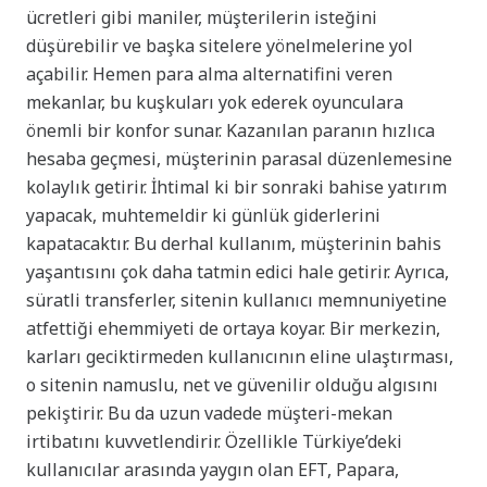
ücretleri gibi maniler, müşterilerin isteğini
düşürebilir ve başka sitelere yönelmelerine yol
açabilir. Hemen para alma alternatifini veren
mekanlar, bu kuşkuları yok ederek oyunculara
önemli bir konfor sunar. Kazanılan paranın hızlıca
hesaba geçmesi, müşterinin parasal düzenlemesine
kolaylık getirir. İhtimal ki bir sonraki bahise yatırım
yapacak, muhtemeldir ki günlük giderlerini
kapatacaktır. Bu derhal kullanım, müşterinin bahis
yaşantısını çok daha tatmin edici hale getirir. Ayrıca,
süratli transferler, sitenin kullanıcı memnuniyetine
atfettiği ehemmiyeti de ortaya koyar. Bir merkezin,
karları geciktirmeden kullanıcının eline ulaştırması,
o sitenin namuslu, net ve güvenilir olduğu algısını
pekiştirir. Bu da uzun vadede müşteri-mekan
irtibatını kuvvetlendirir. Özellikle Türkiye’deki
kullanıcılar arasında yaygın olan EFT, Papara,