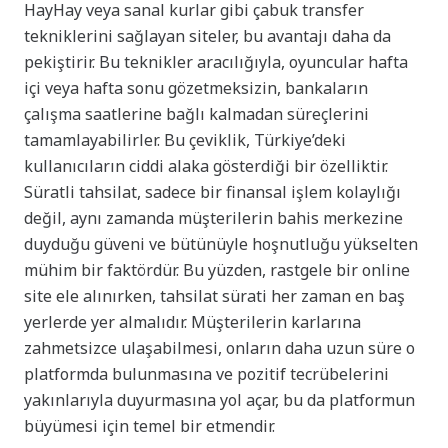
HayHay veya sanal kurlar gibi çabuk transfer
tekniklerini sağlayan siteler, bu avantajı daha da
pekiştirir. Bu teknikler aracılığıyla, oyuncular hafta
içi veya hafta sonu gözetmeksizin, bankaların
çalışma saatlerine bağlı kalmadan süreçlerini
tamamlayabilirler. Bu çeviklik, Türkiye’deki
kullanıcıların ciddi alaka gösterdiği bir özelliktir.
Süratli tahsilat, sadece bir finansal işlem kolaylığı
değil, aynı zamanda müşterilerin bahis merkezine
duyduğu güveni ve bütünüyle hoşnutluğu yükselten
mühim bir faktördür. Bu yüzden, rastgele bir online
site ele alınırken, tahsilat sürati her zaman en baş
yerlerde yer almalıdır. Müşterilerin karlarına
zahmetsizce ulaşabilmesi, onların daha uzun süre o
platformda bulunmasına ve pozitif tecrübelerini
yakınlarıyla duyurmasına yol açar, bu da platformun
büyümesi için temel bir etmendir.