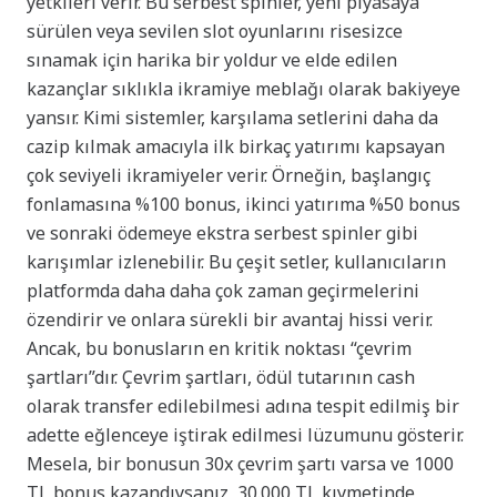
yetkileri verir. Bu serbest spinler, yeni piyasaya
sürülen veya sevilen slot oyunlarını risesizce
sınamak için harika bir yoldur ve elde edilen
kazançlar sıklıkla ikramiye meblağı olarak bakiyeye
yansır. Kimi sistemler, karşılama setlerini daha da
cazip kılmak amacıyla ilk birkaç yatırımı kapsayan
çok seviyeli ikramiyeler verir. Örneğin, başlangıç
fonlamasına %100 bonus, ikinci yatırıma %50 bonus
ve sonraki ödemeye ekstra serbest spinler gibi
karışımlar izlenebilir. Bu çeşit setler, kullanıcıların
platformda daha daha çok zaman geçirmelerini
özendirir ve onlara sürekli bir avantaj hissi verir.
Ancak, bu bonusların en kritik noktası “çevrim
şartları”dır. Çevrim şartları, ödül tutarının cash
olarak transfer edilebilmesi adına tespit edilmiş bir
adette eğlenceye iştirak edilmesi lüzumunu gösterir.
Mesela, bir bonusun 30x çevrim şartı varsa ve 1000
TL bonus kazandıysanız, 30.000 TL kıymetinde